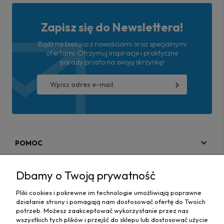
Zapisz się do Newslettera!
Bądź na bieżąco z nowościami oraz specjalnymi
ofertami. Otrzymuj inspiracje i praktyczne
porady prosto na swoją skrzynkę!
POMOC
MOJE KONTO
Dbamy o Twoją prywatność
PŁATNOŚCI I DOSTAWA
Pliki cookies i pokrewne im technologie umożliwiają poprawne
działanie strony i pomagają nam dostosować ofertę do Twoich
MAPA STRONY
potrzeb. Możesz zaakceptować wykorzystanie przez nas
wszystkich tych plików i przejść do sklepu lub dostosować użycie