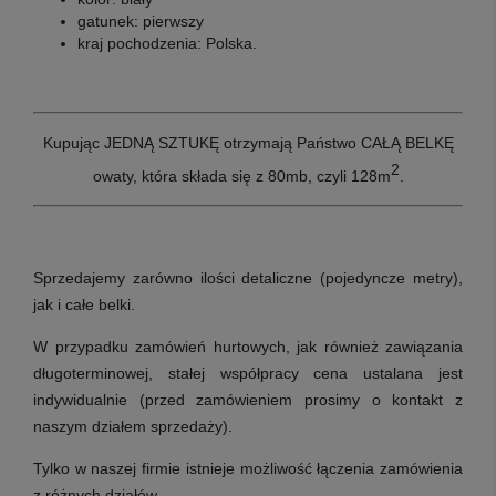
gatunek:
pierwszy
kraj pochodzenia:
Polska.
Kupując JEDNĄ SZTUKĘ otrzymają Państwo CAŁĄ BELKĘ
2
owaty, która składa się z 80mb, czyli 128m
.
Sprzedajemy zarówno ilości detaliczne (pojedyncze metry),
jak i całe belki.
W przypadku zamówień hurtowych, jak również zawiązania
długoterminowej, stałej współpracy cena ustalana jest
indywidualnie (przed zamówieniem prosimy o kontakt z
naszym działem sprzedaży).
Tylko w naszej firmie istnieje możliwość łączenia zamówienia
z różnych działów.