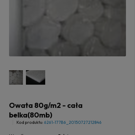
Owata 80g/m2 - cała
belka(80mb)
Kod produktu:
6261-177B6_20150727212846