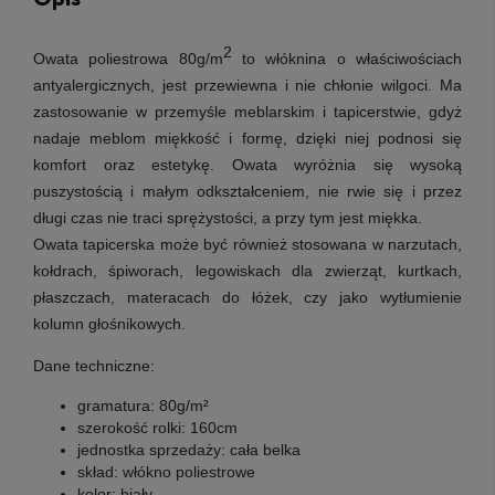
2
Owata poliestrowa 80g/m
to w
łóknina o właściwościach
antyalergicznych, jest przewiewna i nie chłonie wilgoci. Ma
zastosowanie w przemyśle meblarskim i tapicerstwie, gdyż
nadaje meblom miękkość i formę, dzięki niej podnosi się
komfort oraz estetykę. Owata wyróżnia się wysoką
puszystością i małym odkształceniem, nie rwie się i przez
długi czas nie traci sprężystości, a przy tym jest miękka.
Owata tapicerska może być również stosowana w narzutach,
kołdrach, śpiworach, legowiskach dla zwierząt, kurtkach,
płaszczach, materacach do łóżek, czy jako wytłumienie
kolumn głośnikowych.
Dane techniczne:
gramatura:
80g/m²
szerokość rolki:
160cm
jednostka sprzedaży:
cała belka
skład:
włókno poliestrowe
kolor:
biały