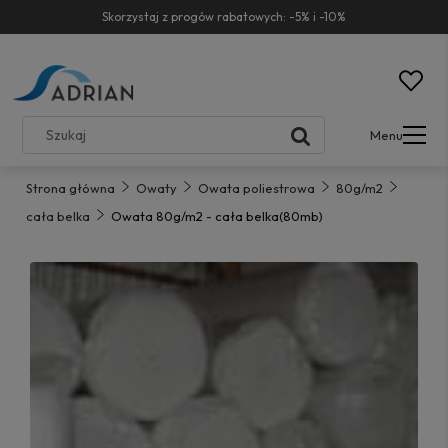
Skorzystaj z progów rabatowych: -5% i -10%
Menu
Strona główna
Owaty
Owata poliestrowa
80g/m2
cała belka
Owata 80g/m2 - cała belka(80mb)