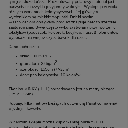
tym jest dużo tańsza. Prezentowany polarowy materiał jest
puszysty i niezwykle przyjemny w dotyku. Występuje w wielu
różnych wariantach kolorystycznych. Jej głównym
wyróżnikiem są miękkie wypustki. Dzięki swoim
właściwościom opisywany produkt znajduje bardzo szerokie
zastosowanie. Bywa często wykorzystywany przy tworzeniu
tekstyliów (poduszek, kołderek, kocyków, narzut), elementów
wyposażenia wnętrz czy zabawek dla dzieci.
Dane techniczne:
skład:
100% PES
2
gramatura:
225g/m
szerokość:
155cm (+/-2cm)
dostępna kolorystyka:
16 kolorów.
Tkanina MINKY (HILL) sprzedawana jest na metry bieżące
(1m x 1,55m).
Kupując kilka metrów bieżących otrzymują Państwo materiał
w jednym kawałku.
W naszym sklepie można kupić tkaninę MINKY (HILL)
w
ilości detalicznej lub hurtowej (całe belki)
. Jeśli inwestują