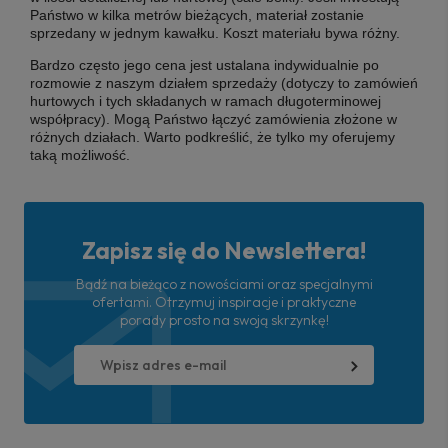
Państwo w kilka metrów bieżących, materiał zostanie
sprzedany w jednym kawałku. Koszt materiału bywa różny.
Bardzo często jego cena jest ustalana indywidualnie po
rozmowie z naszym działem sprzedaży (dotyczy to zamówień
hurtowych i tych składanych w ramach długoterminowej
współpracy). Mogą Państwo łączyć zamówienia złożone w
różnych działach. Warto podkreślić, że tylko my oferujemy
taką możliwość.
Zapisz się do Newslettera!
Bądź na bieżąco z nowościami oraz specjalnymi
ofertami. Otrzymuj inspiracje i praktyczne
porady prosto na swoją skrzynkę!