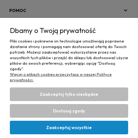
POMOC
MOJE KONTO
Dbamy o Twoją prywatność
PŁATNOŚCI I DOSTAWA
Pliki cookies i pokrewne im technologie umożliwiają poprawne
działanie strony i pomagają nam dostosować ofertę do Twoich
MAPA STRONY
potrzeb. Możesz zaakceptować wykorzystanie przez nas
wszystkich tych plików i przejść do sklepu lub dostosować użycie
plików do swoich preferencji, wybierając opcję "Dostosuj
INFORMACJE
zgody".
Więcej o plikach cookies przeczytasz w naszej Polityce
prywatności.
Zaakceptuj tylko niezbędne
Hurtownia materiałów tapicerskich Adrian
| ul. Chorzowska
50e, 44-100 Gliwice, woj. śląskie | E-mail:
Dostosuj zgody
biuro@materialytapicerskie.com.pl
Tel.:
534 608 624
| NIP:
6312703341
Zaakceptuj wszystkie
Projekt i wykonanie:
Ecommercy.pl