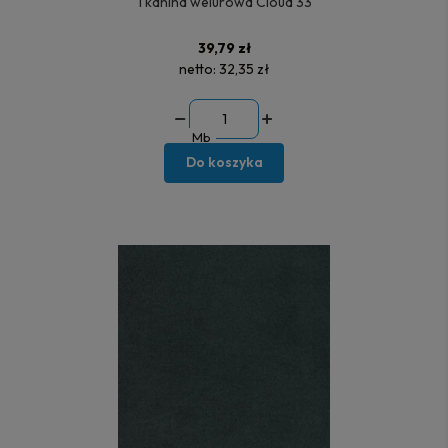
Tkanina welurowa Cloud 33
39,79 zł
netto:
32,35 zł
Mb
Do koszyka