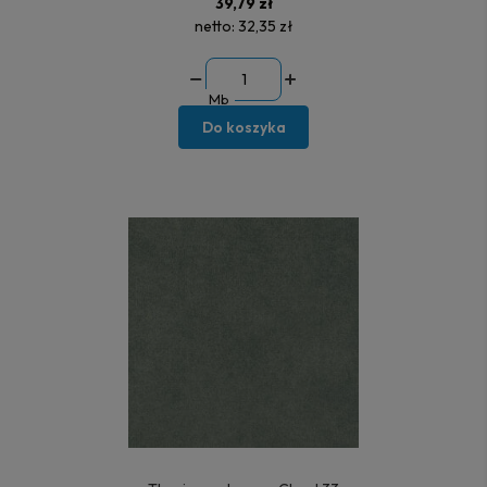
39,79 zł
netto:
32,35 zł
Mb
Do koszyka