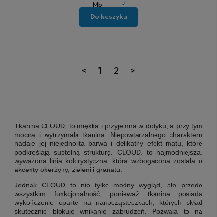
Mb
Do koszyka
<
1
2
>
Tkanina CLOUD, to miękka i przyjemna w dotyku, a przy tym
mocna i wytrzymała tkanina. Niepowtarzalnego charakteru
nadaje jej niejednolita barwa i delikatny efekt matu, które
podkreślają subtelną strukturę. CLOUD, to najmodniejsza,
wyważona linia kolorystyczna, która wzbogacona została o
akcenty oberżyny, zieleni i granatu.
Jednak CLOUD to nie tylko modny wygląd, ale przede
wszystkim funkcjonalność, ponieważ tkanina posiada
wykończenie oparte na nanocząsteczkach, których skład
skutecznie blokuje wnikanie zabrudzeń. Pozwala to na