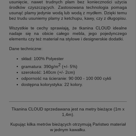
usunięcie, nawet trudnych plam bez konieczności użycia
środków czyszczących. Zastosowana technologia pomaga
usunąć plamy jedynie wodą lub wodą z mydłem. Dzięki temu
bez trudu usuniemy plamy z ketchupu, kawy, czy z długopisu.
Wszystkie te cechy sprawiają, że tkanina CLOUD idealne
nadaje się na obicie całego mebla, jego pojedynczego
elementu czy też materiał na stylowe i designerskie dodatki.
Dane techniczne:
skład: 100% Polyester
2
gramatura: 390g/m
(+/- 5%)
szerokość: 140cm (+/- 2cm)
odporność na ścieranie: 90 000 - 100 000 cykli
dostępna kolorystyka: 22 kolory.
Tkanina CLOUD sprzedawana jest na metry bieżące (1m x
1,4m).
Kupując kilka metrów bieżących otrzymują Państwo materiał
w jednym kawałku.