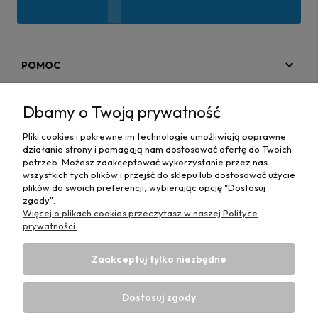
POMOC
MOJE KONTO
Dbamy o Twoją prywatność
PŁATNOŚCI I DOSTAWA
Pliki cookies i pokrewne im technologie umożliwiają poprawne
działanie strony i pomagają nam dostosować ofertę do Twoich
MAPA STRONY
potrzeb. Możesz zaakceptować wykorzystanie przez nas
wszystkich tych plików i przejść do sklepu lub dostosować użycie
plików do swoich preferencji, wybierając opcję "Dostosuj
INFORMACJE
zgody".
Więcej o plikach cookies przeczytasz w naszej Polityce
prywatności.
Zaakceptuj tylko niezbędne
Hurtownia materiałów tapicerskich Adrian
| ul. Chorzowska
50e, 44-100 Gliwice, woj. śląskie | E-mail:
Dostosuj zgody
biuro@materialytapicerskie.com.pl
Tel.:
534 608 624
| NIP: