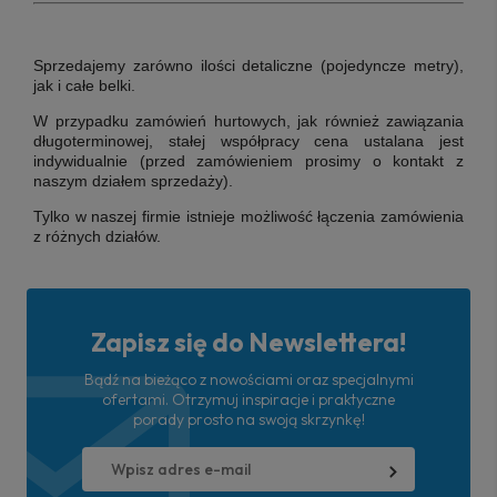
Sprzedajemy zarówno ilości detaliczne (pojedyncze metry),
jak i całe belki.
W przypadku zamówień hurtowych, jak również zawiązania
długoterminowej, stałej współpracy cena ustalana jest
indywidualnie (przed zamówieniem prosimy o kontakt z
naszym działem sprzedaży).
Tylko w naszej firmie istnieje możliwość łączenia zamówienia
z różnych działów.
Zapisz się do Newslettera!
Bądź na bieżąco z nowościami oraz specjalnymi
ofertami. Otrzymuj inspiracje i praktyczne
porady prosto na swoją skrzynkę!