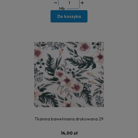
Mb
Do koszyka
Tkanina bawełniana drukowana 29
14,00 zł