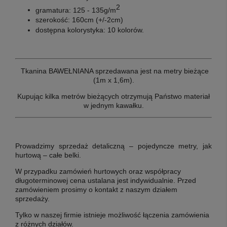
2
gramatura:
125 - 135g/m
szerokość:
160cm (+/-2cm)
dostępna kolorystyka:
10 kolorów.
Tkanina BAWEŁNIANA sprzedawana jest na metry bieżące
(1m x 1,6m).
Kupując kilka metrów bieżących otrzymują Państwo materiał
w jednym kawałku.
Prowadzimy sprzedaż detaliczną ‒ pojedyncze metry, jak
hurtową ‒ całe belki.
W przypadku zamówień hurtowych oraz współpracy
długoterminowej cena ustalana jest indywidualnie. Przed
zamówieniem prosimy o kontakt z naszym działem
sprzedaży.
Tylko w naszej firmie istnieje możliwość łączenia zamówienia
z różnych działów.