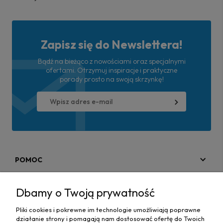
Zapisz się do Newslettera!
Bądź na bieżąco z nowościami oraz specjalnymi
ofertami. Otrzymuj inspiracje i praktyczne
porady prosto na swoją skrzynkę!
POMOC
MOJE KONTO
Dbamy o Twoją prywatność
PŁATNOŚCI I DOSTAWA
Pliki cookies i pokrewne im technologie umożliwiają poprawne
działanie strony i pomagają nam dostosować ofertę do Twoich