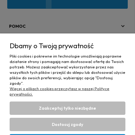
POMOC
MOJE KONTO
Dbamy o Twoją prywatność
PŁATNOŚCI I DOSTAWA
Pliki cookies i pokrewne im technologie umożliwiają poprawne
działanie strony i pomagają nam dostosować ofertę do Twoich
MAPA STRONY
potrzeb. Możesz zaakceptować wykorzystanie przez nas
wszystkich tych plików i przejść do sklepu lub dostosować użycie
plików do swoich preferencji, wybierając opcję "Dostosuj
INFORMACJE
zgody".
Więcej o plikach cookies przeczytasz w naszej Polityce
prywatności.
Zaakceptuj tylko niezbędne
Hurtownia materiałów tapicerskich Adrian
| ul. Chorzowska
50e, 44-100 Gliwice, woj. śląskie | E-mail:
Dostosuj zgody
biuro@materialytapicerskie.com.pl
Tel.:
534 608 624
| NIP:
6312703341