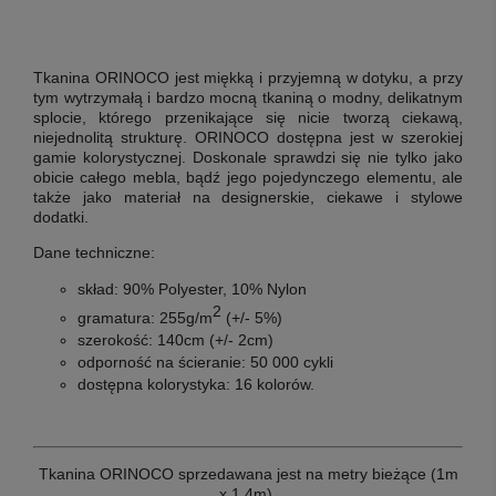
Tkanina ORINOCO jest miękką i przyjemną w dotyku, a przy
tym wytrzymałą i bardzo mocną tkaniną o modny, delikatnym
splocie, którego przenikające się nicie tworzą ciekawą,
niejednolitą strukturę. ORINOCO dostępna jest w szerokiej
gamie kolorystycznej. Doskonale sprawdzi się nie tylko jako
obicie całego mebla, bądź jego pojedynczego elementu, ale
także jako materiał na designerskie, ciekawe i stylowe
dodatki.
Dane techniczne:
skład: 90% Polyester, 10% Nylon
2
gramatura: 255g/m
(+/- 5%)
szerokość: 140cm (+/- 2cm)
odporność na ścieranie: 50 000 cykli
dostępna kolorystyka: 16 kolorów.
Tkanina ORINOCO sprzedawana jest na metry bieżące (1m
x 1,4m).