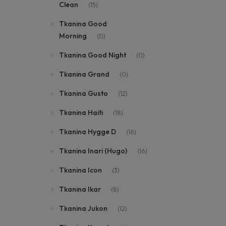
Clean
(15)
Tkanina Good
Morning
(0)
Tkanina Good Night
(0)
Tkanina Grand
(0)
Tkanina Gusto
(12)
Tkanina Haiti
(18)
Tkanina Hygge D
(16)
Tkanina Inari (Hugo)
(16)
Tkanina Icon
(3)
Tkanina Ikar
(8)
Tkanina Jukon
(12)