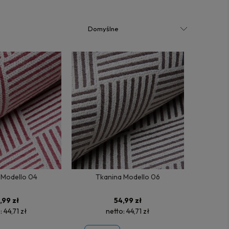
 Modello 04
Tkanina Modello 06
,99 zł
54,99 zł
o:
44,71 zł
netto:
44,71 zł