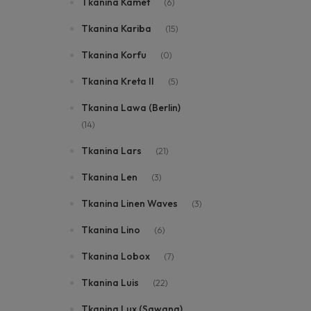
Tkanina Kamet
(6)
Tkanina Kariba
(15)
Tkanina Korfu
(0)
Tkanina Kreta II
(5)
Tkanina Lawa (Berlin)
(14)
Tkanina Lars
(21)
Tkanina Len
(3)
Tkanina Linen Waves
(3)
Tkanina Lino
(6)
Tkanina Lobox
(7)
Tkanina Luis
(22)
Tkanina Lux (Sawana)