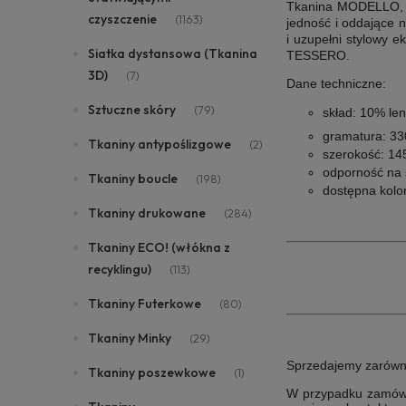
Tkanina MODELLO, to
czyszczenie
(1163)
jedność i oddające 
i uzupełni stylowy 
Siatka dystansowa (Tkanina
TESSERO
.
3D)
(7)
Dane techniczne:
Sztuczne skóry
(79)
skład:
10% len
gramatura:
33
Tkaniny antypoślizgowe
(2)
szerokość:
145
odporność na 
Tkaniny boucle
(198)
dostępna kolor
Tkaniny drukowane
(284)
Tkaniny ECO! (włókna z
recyklingu)
(113)
Tkaniny Futerkowe
(80)
Tkaniny Minky
(29)
Sprzedajemy zarówno i
Tkaniny poszewkowe
(1)
W przypadku zamówie