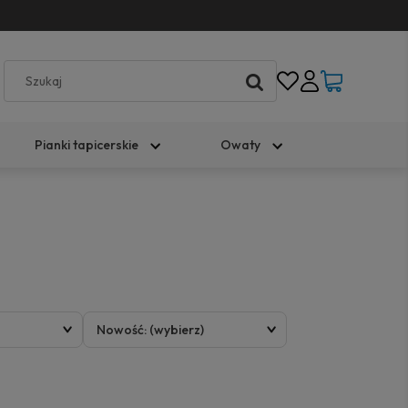
Pianki tapicerskie
Owaty
Nowość: (wybierz)