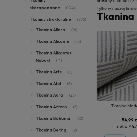
Tkaniny
prosimy o kontakt z
skóropodobne
(104)
Tylko w naszej firmi
Tkanina
Tkaniny strukturalne
(975)
Tkanina Allora
(16)
Tkanina Alicante
(15)
Tkanina Alicante (
Nubuk)
(14)
Tkanina Arte
(2)
Tkanina Atol
(8)
Tkanina Aura
(23)
Tkanina Mode
Tkanina Azteco
(5)
Tkanina Bahama
(22)
54,99 z
netto:
44,7
Tkanina Bering
(2)