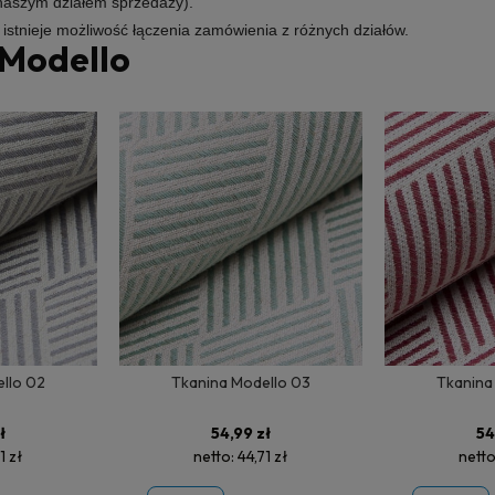
 naszym działem sprzedaży).
e istnieje możliwość łączenia zamówienia z różnych działów.
 Modello
llo 02
Tkanina Modello 03
Tkanina
ł
54,99 zł
54
1 zł
netto:
44,71 zł
nett