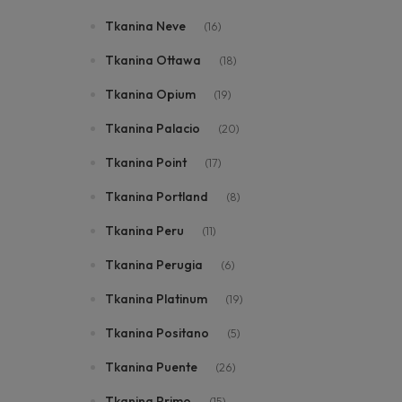
Tkanina Neve
(16)
Tkanina Ottawa
(18)
Tkanina Opium
(19)
Tkanina Palacio
(20)
Tkanina Point
(17)
Tkanina Portland
(8)
Tkanina Peru
(11)
Tkanina Perugia
(6)
Tkanina Platinum
(19)
Tkanina Positano
(5)
Tkanina Puente
(26)
Tkanina Primo
(15)