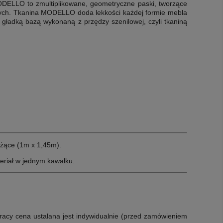
ELLO to zmultiplikowane, geometryczne paski, tworzące
znych. Tkanina MODELLO doda lekkości każdej formie mebla
z gładką bazą wykonaną z przędzy szenilowej, czyli
tkaniną
żące (1m x 1,45m).
eriał w jednym kawałku.
racy cena ustalana jest indywidualnie (przed zamówieniem