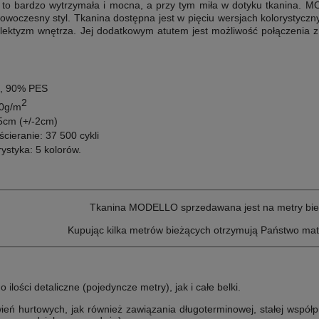
 bardzo wytrzymała i mocna, a przy tym miła w dotyku tkanina.
MOD
nowoczesny styl. Tkanina dostępna jest w pięciu wersjach kolorystyc
eklektyzm wnętrza. Jej dodatkowym atutem jest możliwość połączenia 
, 90% PES
2
0g/m
cm (+/-2cm)
ścieranie:
37 500 cykli
ystyka:
5 kolorów.
Tkanina MODELLO sprzedawana jest na metry bie
Kupując kilka metrów bieżących otrzymują Państwo mat
lości detaliczne (pojedyncze metry), jak i całe belki.
ń hurtowych, jak również zawiązania długoterminowej, stałej współp