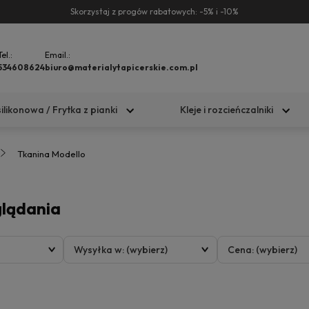
Skorzystaj z progów rabatowych: -5% i -10%
Tel.:
Email.:
534608624
biuro@materialytapicerskie.com.pl
silikonowa / Frytka z pianki
Kleje i rozcieńczalniki
Tkanina Modello
glądania
Wysyłka w: (wybierz)
Cena: (wybierz)