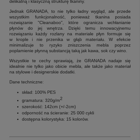
delikatną i klasyczną strukturę tkaniny.
Jednak GRANADA, to nie tylko ładny wygląd, ale przede
wszystkim funkcjonalność, ponieważ tkanina posiada
rozwiązanie "Cleanaboo", które ogranicza wchłanianie
płynów do jej wnętrza. Dzięki temu innowacyjnemu
rozwiązaniu każdy rozlany na materiale płyn formuje się
w krople i nie przenika w głąb materiału. W efekcie
minimalizuje to ryzyko zniszczenia mebla poprzez
poplamienie płynną substancją taką jak kawa, sok czy wino.
Wszystkie te cechy sprawiają, że GRANADA nadaje się
idealnie nie tylko jako obicie mebla, ale także jako materiał
na stylowe i designerskie dodatki.
Dane techniczne:
skład: 100% PES
2
gramatura: 320g/m
szerokość: 142cm (+/-2cm)
odporność na ścieranie: 25 000 cykli
dostępna kolorystyka: 15 kolorów.