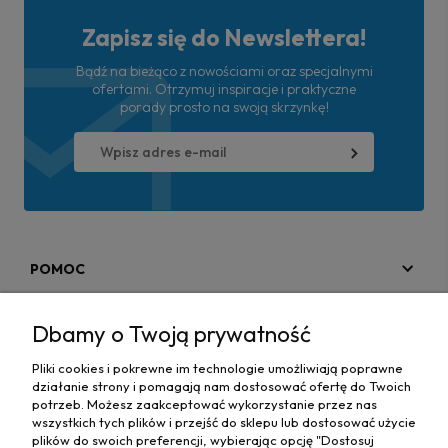
Zapisz się do Newslettera!
Bądź na bieżąco z nowościami oraz specjalnymi
ofertami. Otrzymuj inspiracje i praktyczne
porady prosto na swoją skrzynkę!
POMOC
MOJE KONTO
Dbamy o Twoją prywatność
PŁATNOŚCI I DOSTAWA
Pliki cookies i pokrewne im technologie umożliwiają poprawne
działanie strony i pomagają nam dostosować ofertę do Twoich
MAPA STRONY
potrzeb. Możesz zaakceptować wykorzystanie przez nas
wszystkich tych plików i przejść do sklepu lub dostosować użycie
plików do swoich preferencji, wybierając opcję "Dostosuj
INFORMACJE