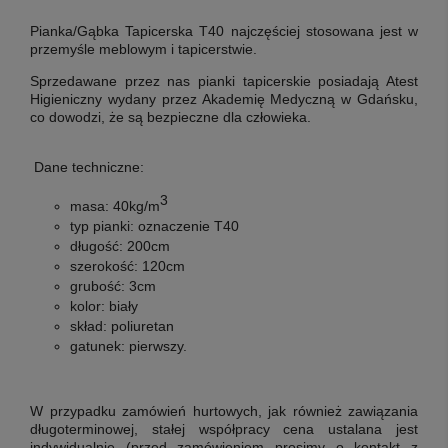
Pianka/Gąbka Tapicerska T40
najczęściej stosowana jest w
przemyśle meblowym i tapicerstwie.
Sprzedawane przez nas pianki tapicerskie posiadają Atest
Higieniczny wydany przez Akademię Medyczną w Gdańsku,
co dowodzi, że są bezpieczne dla człowieka.
Dane techniczne:
3
masa:
40kg/m
typ pianki:
oznaczenie T40
długość:
200cm
szerokość:
120cm
grubość:
3cm
kolor:
biały
skład:
poliuretan
gatunek:
pierwszy
.
W przypadku zamówień hurtowych, jak również zawiązania
długoterminowej, stałej współpracy cena ustalana jest
indywidualnie (przed zamówieniem prosimy o kontakt z