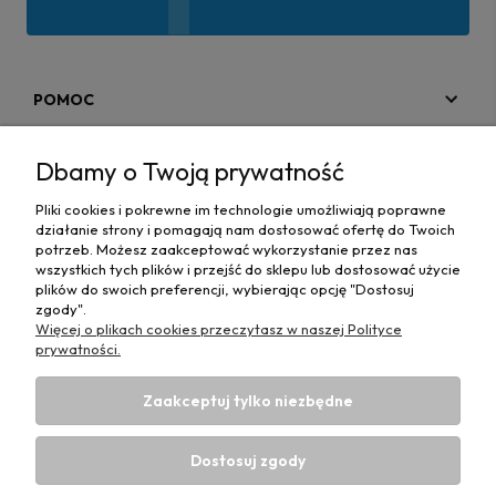
POMOC
MOJE KONTO
Dbamy o Twoją prywatność
PŁATNOŚCI I DOSTAWA
Pliki cookies i pokrewne im technologie umożliwiają poprawne
działanie strony i pomagają nam dostosować ofertę do Twoich
MAPA STRONY
potrzeb. Możesz zaakceptować wykorzystanie przez nas
wszystkich tych plików i przejść do sklepu lub dostosować użycie
plików do swoich preferencji, wybierając opcję "Dostosuj
INFORMACJE
zgody".
Więcej o plikach cookies przeczytasz w naszej Polityce
prywatności.
Zaakceptuj tylko niezbędne
Hurtownia materiałów tapicerskich Adrian
| ul. Chorzowska
50e, 44-100 Gliwice, woj. śląskie | E-mail:
Dostosuj zgody
biuro@materialytapicerskie.com.pl
Tel.:
534 608 624
| NIP: