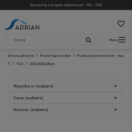
Skorzystaj z progów rabatowych: -5% i -10%
Menu
Strona główna
Pianki tapicerskie
Pianki poliuretanowe - typ
T
T40
200x120x3cm
Wysyłka w: (wybierz)
Cena: (wybierz)
Nowość: (wybierz)