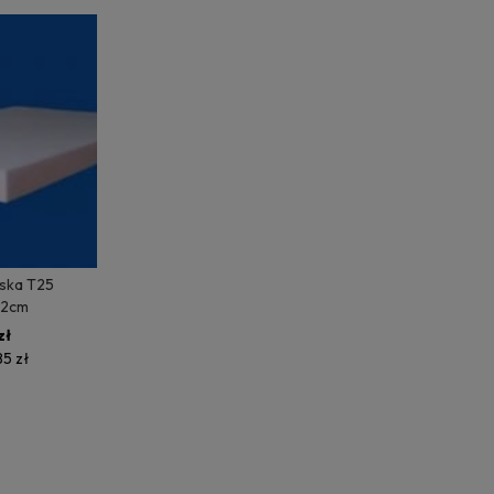
rska T25
12cm
zł
85 zł