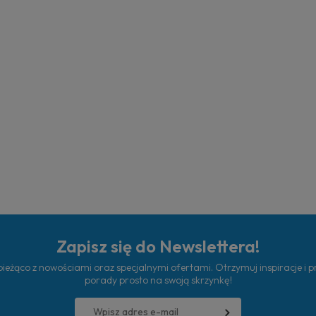
Zapisz się do Newslettera!
ieżąco z nowościami oraz specjalnymi ofertami. Otrzymuj inspiracje i 
porady prosto na swoją skrzynkę!