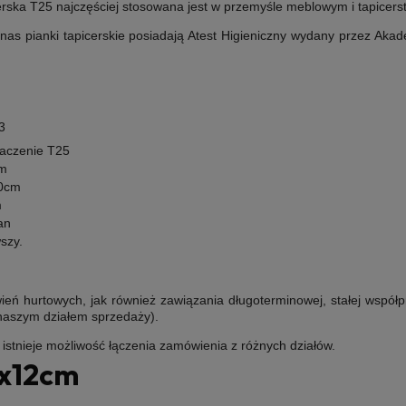
erska T25
najczęściej stosowana jest w przemyśle meblowym i tapicerst
as pianki tapicerskie posiadają Atest Higieniczny wydany przez Ak
3
aczenie T25
m
0cm
m
an
wszy
.
ń hurtowych, jak również zawiązania długoterminowej, stałej współp
 naszym działem sprzedaży).
e istnieje możliwość łączenia zamówienia z różnych działów.
x12cm