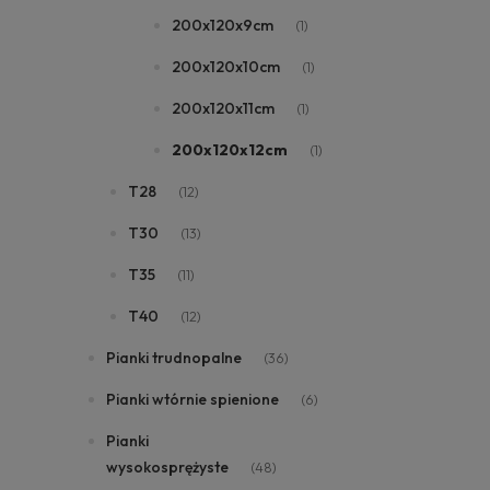
200x120x9cm
(1)
200x120x10cm
(1)
200x120x11cm
(1)
200x120x12cm
(1)
T28
(12)
T30
(13)
T35
(11)
T40
(12)
Pianki trudnopalne
(36)
Pianki wtórnie spienione
(6)
Pianki
wysokosprężyste
(48)