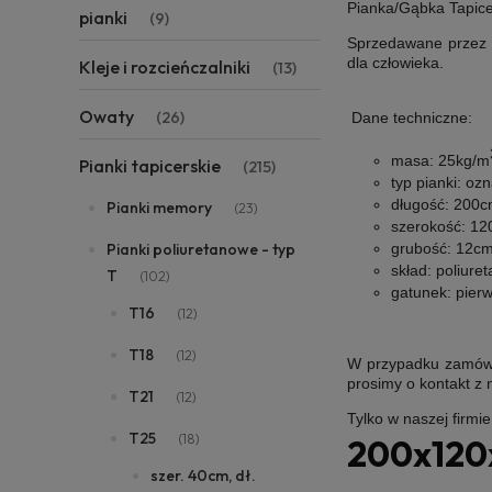
Pianka/Gąbka Tapic
pianki
(9)
Sprzedawane przez n
dla człowieka.
Kleje i rozcieńczalniki
(13)
Owaty
(26)
Dane techniczne:
masa:
25kg/m
Pianki tapicerskie
(215)
typ pianki:
ozn
długość:
200c
Pianki memory
(23)
szerokość:
12
grubość:
12c
Pianki poliuretanowe - typ
skład:
poliuret
T
(102)
gatunek:
pier
T16
(12)
T18
(12)
W przypadku zamówie
prosimy o kontakt z
T21
(12)
Tylko w naszej firmi
T25
(18)
200x120
szer. 40cm, dł.