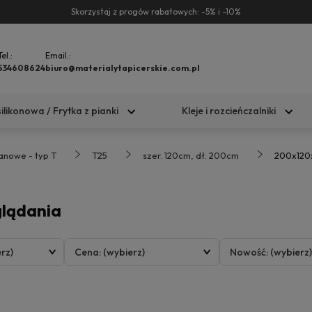
Skorzystaj z progów rabatowych: -5% i -10%
Tel.:
Email.:
534608624
biuro@materialytapicerskie.com.pl
silikonowa / Frytka z pianki
Kleje i rozcieńczalniki
tanowe - typ T
T25
szer. 120cm, dł. 200cm
200x120
glądania
rz)
Cena: (wybierz)
Nowość: (wybierz