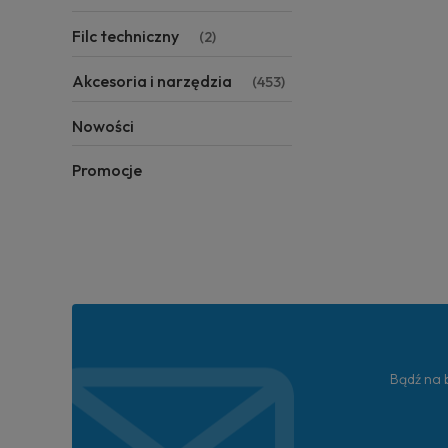
Filc techniczny
(2)
Akcesoria i narzędzia
(453)
Nowości
Promocje
Bądź na b