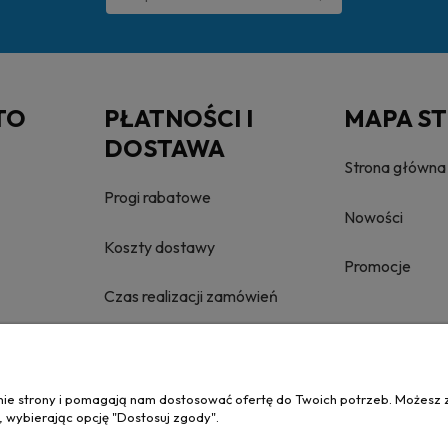
TO
PŁATNOŚCI I
MAPA S
DOSTAWA
Strona główna
Progi rabatowe
Nowości
Koszty dostawy
Promocje
Czas realizacji zamówień
anie strony i pomagają nam dostosować ofertę do Twoich potrzeb. Możesz 
, wybierając opcję "Dostosuj zgody".