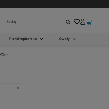
Pianki tapicerskie
Owaty
x12cm
)