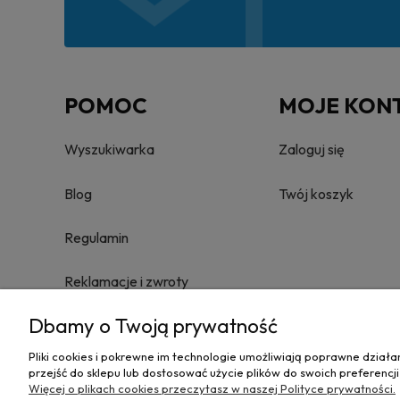
POMOC
MOJE KON
Wyszukiwarka
Zaloguj się
Blog
Twój koszyk
Regulamin
Reklamacje i zwroty
Dbamy o Twoją prywatność
Towary nie podlegające zwrotowi
Pliki cookies i pokrewne im technologie umożliwiają poprawne dział
Polityka prywatności
przejść do sklepu lub dostosować użycie plików do swoich preferencji
Więcej o plikach cookies przeczytasz w naszej Polityce prywatności.