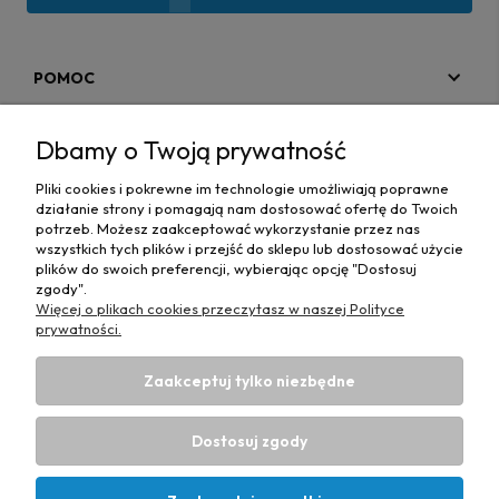
POMOC
MOJE KONTO
Dbamy o Twoją prywatność
PŁATNOŚCI I DOSTAWA
Pliki cookies i pokrewne im technologie umożliwiają poprawne
działanie strony i pomagają nam dostosować ofertę do Twoich
MAPA STRONY
potrzeb. Możesz zaakceptować wykorzystanie przez nas
wszystkich tych plików i przejść do sklepu lub dostosować użycie
plików do swoich preferencji, wybierając opcję "Dostosuj
INFORMACJE
zgody".
Więcej o plikach cookies przeczytasz w naszej Polityce
prywatności.
Zaakceptuj tylko niezbędne
Hurtownia materiałów tapicerskich Adrian
| ul. Chorzowska
50e, 44-100 Gliwice, woj. śląskie | E-mail:
Dostosuj zgody
biuro@materialytapicerskie.com.pl
Tel.:
534 608 624
| NIP:
6312703341