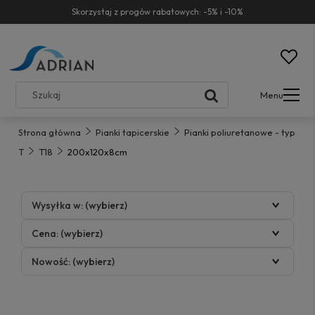
Skorzystaj z progów rabatowych: -5% i -10%
Menu
Strona główna
Pianki tapicerskie
Pianki poliuretanowe - typ
T
T18
200x120x8cm
Wysyłka w: (wybierz)
Cena: (wybierz)
Nowość: (wybierz)