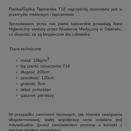
Pianka/Gąbka Tapicerska T18
najczęściej stosowana jest w
przemyśle meblowym i tapicerstwie.
Sprzedawane przez nas pianki tapicerskie posiadają Atest
Higieniczny wydany przez Akademię Medyczną w Gdańsku,
co dowodzi, że są bezpieczne dla człowieka.
Dane techniczne:
3
masa:
18kg/m
typ pianki:
oznaczenie T18
długość:
200cm
szerokość:
120cm
grubość:
8cm
skład:
poliuretan
gatunek:
pierwszy
.
W przypadku zamówień hurtowych, jak również zawiązania
długoterminowej, stałej współpracy cena ustalana jest
indywidualnie (przed zamówieniem prosimy o kontakt z
naszym działem sprzedaży).