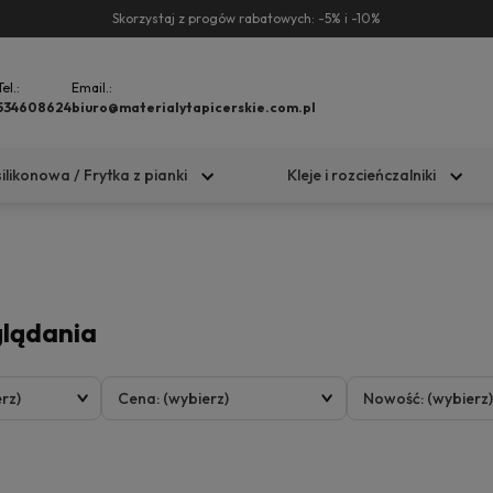
Skorzystaj z progów rabatowych: -5% i -10%
Tel.:
Email.:
534608624
biuro@materialytapicerskie.com.pl
silikonowa / Frytka z pianki
Kleje i rozcieńczalniki
glądania
rz)
Cena: (wybierz)
Nowość: (wybierz