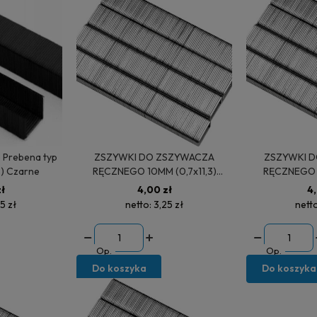
Prebena typ
ZSZYWKI DO ZSZYWACZA
ZSZYWKI DO ZSZYWACZA
.) Czarne
RĘCZNEGO 10MM (0,7x11,3)
RĘCZNEGO 1
1000SZT 72100
ł
4,00 zł
4,
5 zł
netto:
3,25 zł
nett
Op.
Op.
Do koszyka
Do koszyka