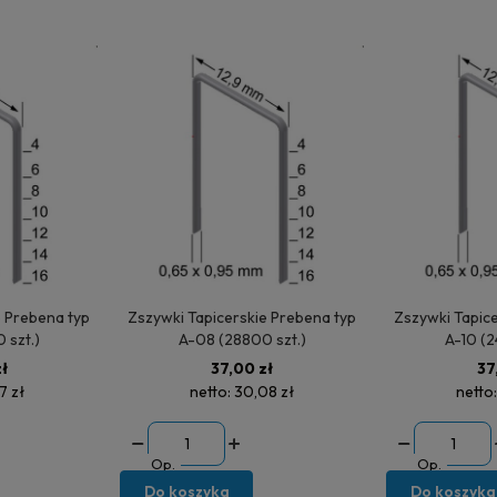
Prebena typ
Zszywki Tapicerskie Prebena typ
Zszywki Tapicer
 szt.)
A-08 (28800 szt.)
A-10 (2
ł
37,00 zł
37
7 zł
netto:
30,08 zł
netto
Op.
Op.
Do koszyka
Do koszyka