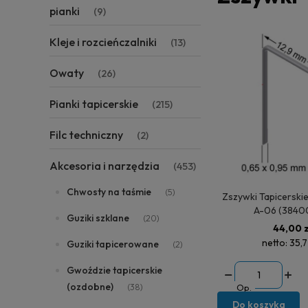
pianki
(9)
Kleje i rozcieńczalniki
(13)
Owaty
(26)
Pianki tapicerskie
(215)
Filc techniczny
(2)
Akcesoria i narzędzia
(453)
Chwosty na taśmie
(5)
Zszywki Tapicerskie 
A-06 (38400
Guziki szklane
(20)
44,00 z
netto:
35,7
Guziki tapicerowane
(2)
Gwoździe tapicerskie
(ozdobne)
(38)
Op.
Do koszyka