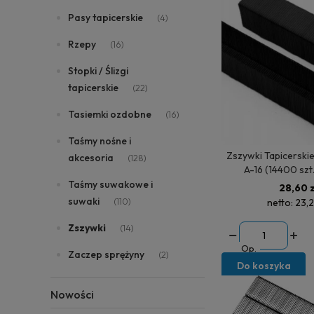
Pasy tapicerskie
(4)
Rzepy
(16)
Stopki / Ślizgi
tapicerskie
(22)
Tasiemki ozdobne
(16)
Taśmy nośne i
Zszywki Tapicerskie 
akcesoria
(128)
A-16 (14400 szt
Taśmy suwakowe i
28,60 z
suwaki
(110)
netto:
23,2
Zszywki
(14)
Op.
Zaczep sprężyny
(2)
Do koszyka
Nowości