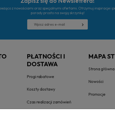
Zapisz się do Newslettera!
ieżąco z nowościami oraz specjalnymi ofertami. Otrzymuj inspiracje i 
porady prosto na swoją skrzynkę!
TO
PŁATNOŚCI I
MAPA S
DOSTAWA
Strona główna
Progi rabatowe
Nowości
Koszty dostawy
Promocje
Czas realizacji zamówień