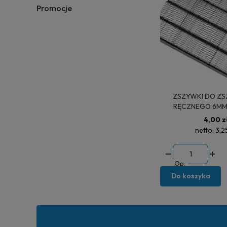
Promocje
ZSZYWKI DO ZSZYWACZA
RĘCZNEGO 6MM (
100
4,00 z
netto:
3,2
Op.
Do koszyka