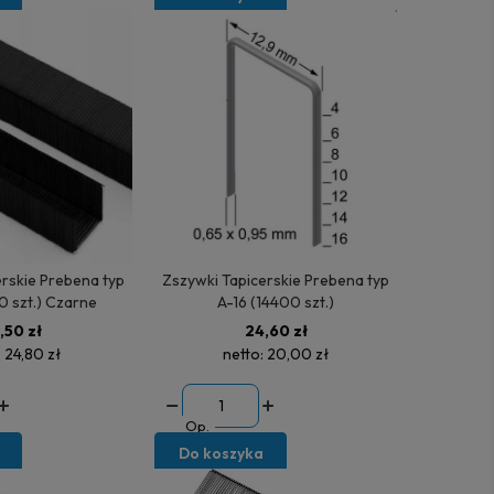
skie Prebena typ
Zszywki Tapicerskie Prebena typ
0 szt.) Czarne
A-16 (14400 szt.)
,50 zł
24,60 zł
:
24,80 zł
netto:
20,00 zł
Op.
Do koszyka