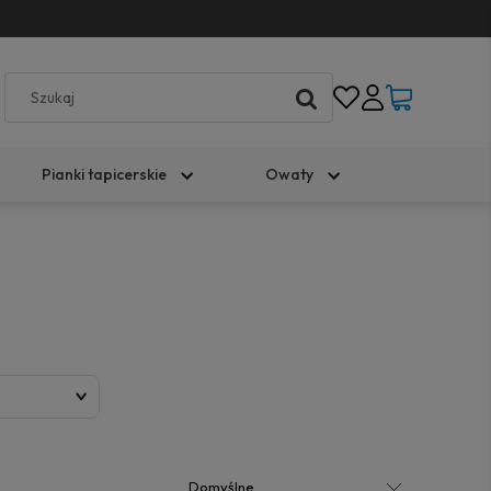
Pianki tapicerskie
Owaty
)