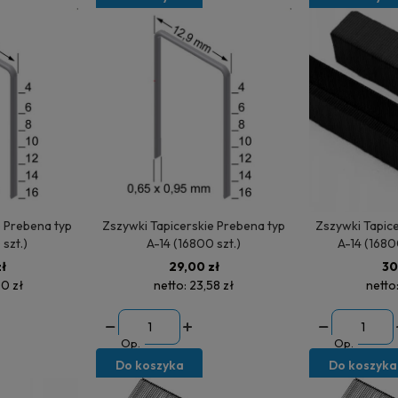
Prebena typ
Zszywki Tapicerskie Prebena typ
Zszywki Tapicer
 szt.)
A-14 (16800 szt.)
A-14 (1680
ł
29,00 zł
30
0 zł
netto:
23,58 zł
netto
Op.
Op.
Do koszyka
Do koszyka