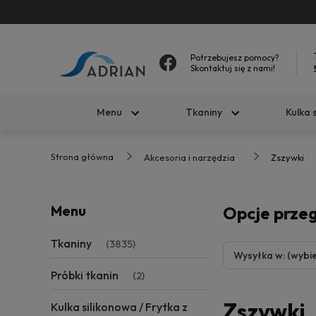
Potrzebujesz pomocy?
Skontaktuj się z nami!
Menu
Tkaniny
Kulka 
Strona główna
Akcesoria i narzędzia
Zszywki
Menu
Opcje prze
Tkaniny
(3835)
Wysyłka w: (wybie
Próbki tkanin
(2)
Zszywki
Kulka silikonowa / Frytka z