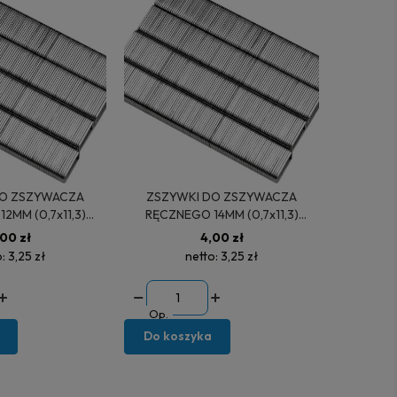
ZSZYWKI DO ZSZYWACZA
2MM (0,7x11,3)
RĘCZNEGO 14MM (0,7x11,3)
1000SZT 72120
1000SZT 72140
00 zł
4,00 zł
o:
3,25 zł
netto:
3,25 zł
Op.
Do koszyka