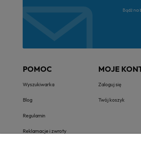
Bądź na b
POMOC
MOJE KON
Wyszukiwarka
Zaloguj się
Blog
Twój koszyk
Regulamin
Reklamacje i zwroty