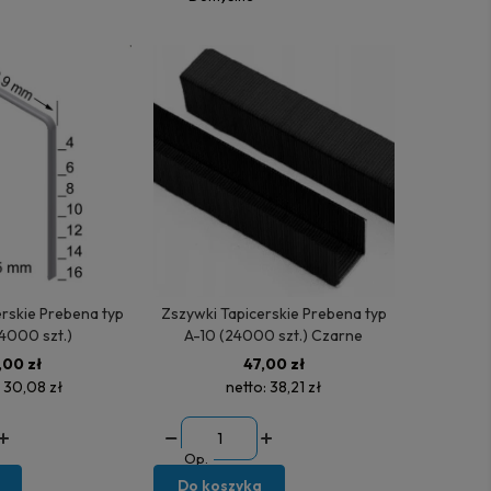
skie Prebena typ
Zszywki Tapicerskie Prebena typ
4000 szt.)
A-10 (24000 szt.) Czarne
,00 zł
47,00 zł
:
30,08 zł
netto:
38,21 zł
Op.
Do koszyka