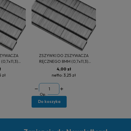
ZSZYWKI DO ZSZYWACZA
0,7x11,3)
RĘCZNEGO 8MM (0,7x11,3)
0SZT 72060
1000SZT 72080
ł
4,00 zł
5 zł
netto:
3,25 zł
Op.
Do koszyka