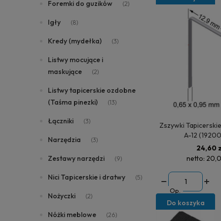
Foremki do guzików
(2)
Igły
(8)
Kredy (mydełka)
(3)
Listwy mocujące i
maskujące
(2)
Listwy tapicerskie ozdobne
(Taśma pinezki)
(13)
Łączniki
(3)
Zszywki Tapicerskie 
A-12 (19200
Narzędzia
(3)
24,60 z
netto:
20,0
Zestawy narzędzi
(9)
Nici Tapicerskie i dratwy
(5)
Op.
Nożyczki
(2)
Do koszyka
Nóżki meblowe
(26)