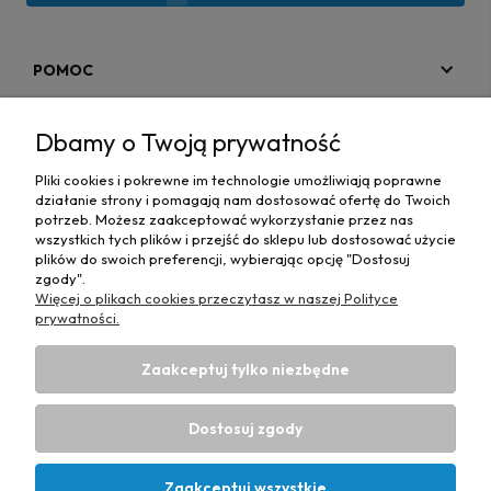
POMOC
MOJE KONTO
Dbamy o Twoją prywatność
PŁATNOŚCI I DOSTAWA
Pliki cookies i pokrewne im technologie umożliwiają poprawne
działanie strony i pomagają nam dostosować ofertę do Twoich
MAPA STRONY
potrzeb. Możesz zaakceptować wykorzystanie przez nas
wszystkich tych plików i przejść do sklepu lub dostosować użycie
plików do swoich preferencji, wybierając opcję "Dostosuj
INFORMACJE
zgody".
Więcej o plikach cookies przeczytasz w naszej Polityce
prywatności.
Zaakceptuj tylko niezbędne
Hurtownia materiałów tapicerskich Adrian
| ul. Chorzowska
50e, 44-100 Gliwice, woj. śląskie | E-mail:
Dostosuj zgody
biuro@materialytapicerskie.com.pl
Tel.:
534 608 624
| NIP:
6312703341
Zaakceptuj wszystkie