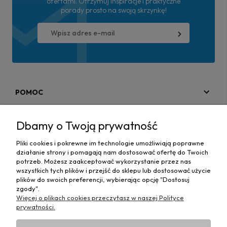
ofertami. Otrzymuj inspiracje i praktyczne
porady prosto na swoją skrzynkę!
POMOC
MOJE KONTO
Dbamy o Twoją prywatność
PŁATNOŚCI I DOSTAWA
Pliki cookies i pokrewne im technologie umożliwiają poprawne
działanie strony i pomagają nam dostosować ofertę do Twoich
MAPA STRONY
potrzeb. Możesz zaakceptować wykorzystanie przez nas
wszystkich tych plików i przejść do sklepu lub dostosować użycie
plików do swoich preferencji, wybierając opcję "Dostosuj
INFORMACJE
zgody".
Więcej o plikach cookies przeczytasz w naszej Polityce
prywatności.