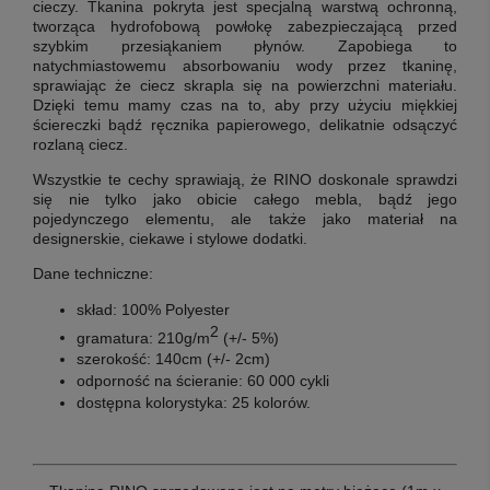
cieczy. Tkanina pokryta jest specjalną warstwą ochronną,
tworząca hydrofobową powłokę zabezpieczającą przed
szybkim przesiąkaniem płynów. Zapobiega to
natychmiastowemu absorbowaniu wody przez tkaninę,
sprawiając że ciecz skrapla się na powierzchni materiału.
Dzięki temu mamy czas na to, aby przy użyciu miękkiej
ściereczki bądź ręcznika papierowego, delikatnie odsączyć
rozlaną ciecz.
Wszystkie te cechy sprawiają, że RINO doskonale sprawdzi
się nie tylko jako obicie całego mebla, bądź jego
pojedynczego elementu, ale także jako materiał na
designerskie, ciekawe i stylowe dodatki.
Dane techniczne:
skład: 100% Polyester
2
gramatura: 210g/m
(+/- 5%)
szerokość: 140cm (+/- 2cm)
odporność na ścieranie: 60 000 cykli
dostępna kolorystyka: 25 kolorów.