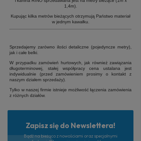
Tkanina RINO sprzedawana jest na metry bieżące (1m x
1,4m).
Kupując kilka metrów bieżących otrzymują Państwo materiał
w jednym kawałku.
Sprzedajemy zarówno ilości detaliczne (pojedyncze metry),
jak i całe belki.
W przypadku zamówień hurtowych, jak również zawiązania
długoterminowej, stałej współpracy cena ustalana jest
indywidualnie (przed zamówieniem prosimy o kontakt z
naszym działem sprzedaży).
Tylko w naszej firmie istnieje możliwość łączenia zamówienia
z różnych działów.
Zapisz się do Newslettera!
Bądź na bieżąco z nowościami oraz specjalnymi