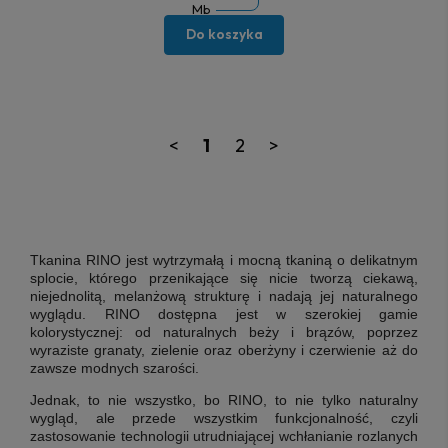
Mb
Do koszyka
<
1
2
>
Tkanina RINO jest wytrzymałą i mocną tkaniną o delikatnym
splocie, którego przenikające się nicie tworzą ciekawą,
niejednolitą, melanżową strukturę i nadają jej naturalnego
wyglądu. RINO dostępna jest w szerokiej gamie
kolorystycznej: od naturalnych beży i brązów, poprzez
wyraziste granaty, zielenie oraz oberżyny i czerwienie aż do
zawsze modnych szarości.
Jednak, to nie wszystko, bo RINO, to nie tylko naturalny
wygląd, ale przede wszystkim funkcjonalność, czyli
zastosowanie technologii utrudniającej wchłanianie rozlanych