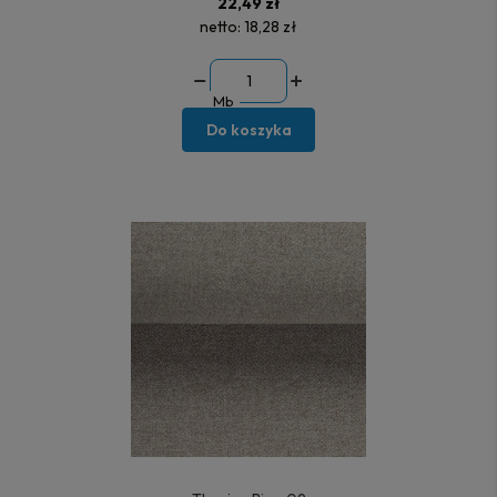
22,49 zł
netto:
18,28 zł
Mb
Do koszyka