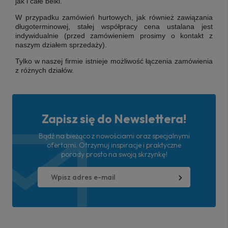
jak i całe belki.
W przypadku zamówień hurtowych, jak również zawiązania
długoterminowej, stałej współpracy cena ustalana jest
indywidualnie (przed zamówieniem prosimy o kontakt z
naszym działem sprzedaży).
Tylko w naszej firmie istnieje możliwość łączenia zamówienia
z różnych działów.
Zapisz się do Newslettera!
Bądź na bieżąco z nowościami oraz specjalnymi
ofertami. Otrzymuj inspiracje i praktyczne
porady prosto na swoją skrzynkę!