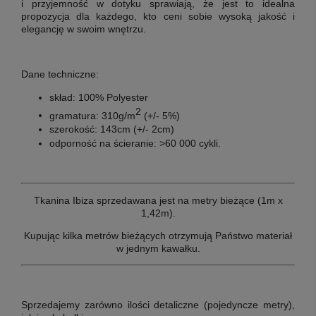
i przyjemność w dotyku sprawiają, że jest to idealna
propozycja dla każdego, kto ceni sobie wysoką jakość i
elegancję w swoim wnętrzu.
Dane techniczne:
skład: 100% Polyester
2
gramatura: 310g/m
(+/- 5%)
szerokość: 143cm (+/- 2cm)
odporność na ścieranie: >60 000 cykli.
Tkanina Ibiza sprzedawana jest na metry bieżące (1m x
1,42m).
Kupując kilka metrów bieżących otrzymują Państwo materiał
w jednym kawałku.
Sprzedajemy zarówno ilości detaliczne (pojedyncze metry),