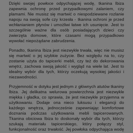
Dzięki swojej powłoce odpychającej wodę, tkanina Ibiza
zapewnia ochronę przed przypadkowymi zalaniem, czy
plamami. Nie musisz się martwić o niespodziewane rozlanie
napoju na swoją sofe czy krzesła - tkanina ochroni je przed
wchłanianiem płynów i umożliwi łatwe ich usunięcie. Jest to
szczególnie ważne dla osób posiadających dzieci czy
zwierzęta domowe, które czasami mogą przypadkowo
wywołać niepożądane zabrudzenia.
Ponadto, tkanina Ibiza jest niezwykle trwała, więc nie musisz
się martwić o jej szybkie zużycie. Bez względu na to, czy
zostanie użyta do tapicerki mebli, czy też do dekorowania
wnętrz, zachowa swoją jakość i wygląd na wiele lat. Jest to
idealny wybór dla tych, którzy oczekują wysokiej jakości i
niezawodności.
Przyjemność w dotyku jest jednym z głównych atutów tkaniny
Ibiza. Jej delikatna welurowa powierzchnia jest niezwykle
miękka i gładka, co sprawia, że jest niezwykle przyjemna w
użytkowaniu. Dodaje ona nieco luksusu i elegancji do
każdego wnętrza, jednocześnie zapewniając komfortowe
doznania podczas użytkowania mebli tapicerowanych.
Tkanina obiciowa Ibiza to doskonały wybór dla tych, którzy
szukają materiału tapicerskiego, który połączy styl,
funkcjonalność oraz trwałość. Jej powłoka odpychająca wodę