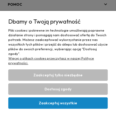
POMOC
MOJE KONTO
Dbamy o Twoją prywatność
PŁATNOŚCI I DOSTAWA
Pliki cookies i pokrewne im technologie umożliwiają poprawne
działanie strony i pomagają nam dostosować ofertę do Twoich
MAPA STRONY
potrzeb. Możesz zaakceptować wykorzystanie przez nas
wszystkich tych plików i przejść do sklepu lub dostosować użycie
plików do swoich preferencji, wybierając opcję "Dostosuj
INFORMACJE
zgody".
Więcej o plikach cookies przeczytasz w naszej Polityce
prywatności.
Zaakceptuj tylko niezbędne
Hurtownia materiałów tapicerskich Adrian
| ul. Chorzowska
50e, 44-100 Gliwice, woj. śląskie | E-mail:
Dostosuj zgody
biuro@materialytapicerskie.com.pl
Tel.:
534 608 624
| NIP:
6312703341
Zaakceptuj wszystkie
Projekt i wykonanie:
Ecommercy.pl