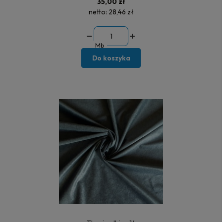
35,00 zł
netto:
28,46 zł
Mb
Do koszyka