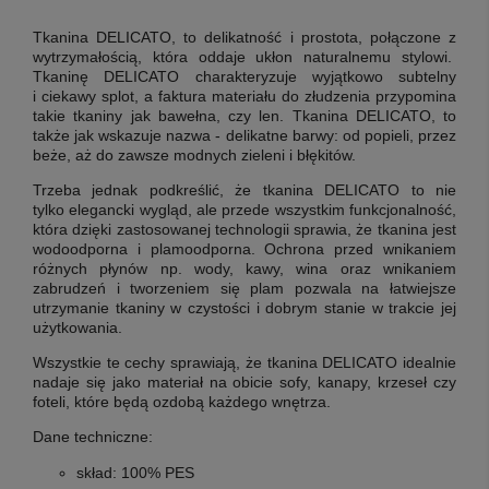
Tkanina DELICATO, to delikatność i prostota, połączone z
wytrzymałością, która oddaje ukłon naturalnemu stylowi.
Tkaninę DELICATO charakteryzuje wyjątkowo subtelny
i ciekawy splot, a faktura materiału do złudzenia przypomina
takie tkaniny jak bawełna, czy len. Tkanina DELICATO, to
także jak wskazuje nazwa - delikatne barwy: od popieli, przez
beże, aż do zawsze modnych zieleni i błękitów.
Trzeba jednak podkreślić, że tkanina DELICATO
to nie
tylko elegancki wygląd, ale przede wszystkim funkcjonalność
,
która dzięki zastosowanej technologii sprawia, że tkanina jest
wodoodporna i plamoodporna. Ochrona przed wnikaniem
różnych płynów np. wody, kawy, wina oraz wnikaniem
zabrudzeń i tworzeniem się plam pozwala na łatwiejsze
utrzymanie tkaniny w czystości i dobrym stanie w trakcie jej
użytkowania.
Wszystkie te cechy sprawiają, że tkanina DELICATO idealnie
nadaje się jako materiał na obicie sofy, kanapy, krzeseł czy
foteli, które będą ozdobą każdego wnętrza.
Dane techniczne:
skład: 100% PES