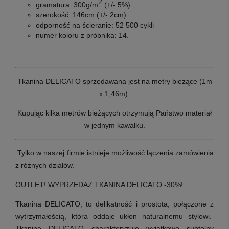
2
gramatura: 300g/m
(+/- 5%)
szerokość: 146cm (+/- 2cm)
odporność na ścieranie: 52 500
cykli
numer koloru z próbnika: 14
.
Tkanina DELICATO sprzedawana jest na metry bieżące (1m
x 1,46m).
Kupując kilka metrów bieżących otrzymują Państwo materiał
w jednym kawałku.
Tylko w naszej firmie istnieje możliwość łączenia zamówienia
z różnych działów.
OUTLET! WYPRZEDAŻ TKANINA DELICATO -30%!
Tkanina DELICATO, to delikatność i prostota, połączone z
wytrzymałością, która oddaje ukłon naturalnemu stylowi.
Tkaninę DELICATO charakteryzuje wyjątkowo subtelny