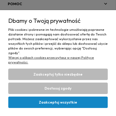
POMOC
MOJE KONTO
Dbamy o Twoją prywatność
PŁATNOŚCI I DOSTAWA
Pliki cookies i pokrewne im technologie umożliwiają poprawne
działanie strony i pomagają nam dostosować ofertę do Twoich
MAPA STRONY
potrzeb. Możesz zaakceptować wykorzystanie przez nas
wszystkich tych plików i przejść do sklepu lub dostosować użycie
plików do swoich preferencji, wybierając opcję "Dostosuj
INFORMACJE
zgody".
Więcej o plikach cookies przeczytasz w naszej Polityce
prywatności.
Zaakceptuj tylko niezbędne
Hurtownia materiałów tapicerskich Adrian
| ul. Chorzowska
50e, 44-100 Gliwice, woj. śląskie | E-mail:
Dostosuj zgody
biuro@materialytapicerskie.com.pl
Tel.:
534 608 624
| NIP:
6312703341
Zaakceptuj wszystkie
Projekt i wykonanie:
Ecommercy.pl