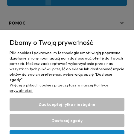
POMOC
MOJE KONTO
Dbamy o Twoją prywatność
PŁATNOŚCI I DOSTAWA
Pliki cookies i pokrewne im technologie umożliwiają poprawne
działanie strony i pomagają nam dostosować ofertę do Twoich
MAPA STRONY
potrzeb. Możesz zaakceptować wykorzystanie przez nas
wszystkich tych plików i przejść do sklepu lub dostosować użycie
plików do swoich preferencji, wybierając opcję "Dostosuj
INFORMACJE
zgody".
Więcej o plikach cookies przeczytasz w naszej Polityce
prywatności.
Zaakceptuj tylko niezbędne
Hurtownia materiałów tapicerskich Adrian
| ul. Chorzowska
50e, 44-100 Gliwice, woj. śląskie | E-mail:
Dostosuj zgody
biuro@materialytapicerskie.com.pl
Tel.:
534 608 624
| NIP:
6312703341