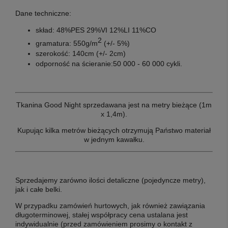
Dane techniczne:
skład: 48%PES 29%VI 12%LI 11%CO
2
gramatura: 550g/m
(+/- 5%)
szerokość: 140cm (+/- 2cm)
odporność na ścieranie:50 000 - 60 000 cykli.
Tkanina Good Night sprzedawana jest na metry bieżące (1m
x 1,4m).
Kupując kilka metrów bieżących otrzymują Państwo materiał
w jednym kawałku.
Sprzedajemy zarówno ilości detaliczne (pojedyncze metry),
jak i całe belki.
W przypadku zamówień hurtowych, jak również zawiązania
długoterminowej, stałej współpracy cena ustalana jest
indywidualnie (przed zamówieniem prosimy o kontakt z