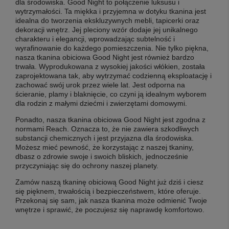
dla środowiska. Good Night to połączenie luksusu i
wytrzymałości. Ta miękka i przyjemna w dotyku tkanina jest
idealna do tworzenia ekskluzywnych mebli, tapicerki oraz
dekoracji wnętrz. Jej pleciony wzór dodaje jej unikalnego
charakteru i elegancji, wprowadzając subtelność i
wyrafinowanie do każdego pomieszczenia. Nie tylko piękna,
nasza tkanina obiciowa Good Night jest również bardzo
trwała. Wyprodukowana z wysokiej jakości włókien, została
zaprojektowana tak, aby wytrzymać codzienną eksploatację i
zachować swój urok przez wiele lat. Jest odporna na
ścieranie, plamy i blaknięcie, co czyni ją idealnym wyborem
dla rodzin z małymi dziećmi i zwierzętami domowymi.
Ponadto, nasza tkanina obiciowa Good Night jest zgodna z
normami Reach. Oznacza to, że nie zawiera szkodliwych
substancji chemicznych i jest przyjazna dla środowiska.
Możesz mieć pewność, że korzystając z naszej tkaniny,
dbasz o zdrowie swoje i swoich bliskich, jednocześnie
przyczyniając się do ochrony naszej planety.
Zamów naszą tkaninę obiciową Good Night już dziś i ciesz
się pięknem, trwałością i bezpieczeństwem, które oferuje.
Przekonaj się sam, jak nasza tkanina może odmienić Twoje
wnętrze i sprawić, że poczujesz się naprawdę komfortowo.