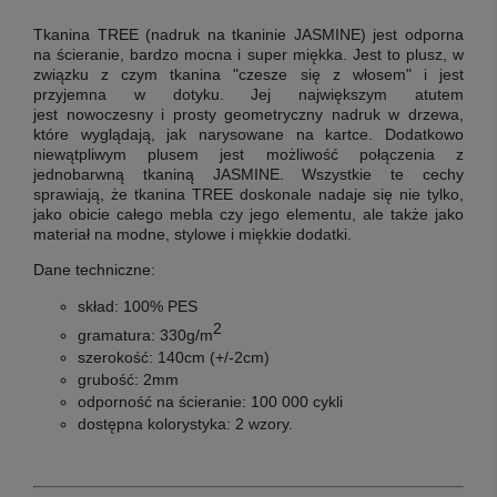
Tkanina TREE (nadruk na
tkaninie JASMINE
)
jest odporna
na ścieranie, bardzo mocna i super miękka. Jest to plusz, w
związku z czym tkanina "czesze się z włosem" i jest
przyjemna w dotyku. Jej największym atutem
jest nowoczesny i prosty geometryczny nadruk w drzewa,
które wyglądają, jak narysowane na kartce.
Dodatkowo
niewątpliwym plusem jest możliwość połączenia z
jednobarwną tkaniną JASMINE.
Wszystkie te cechy
sprawiają, że tkanina TREE
doskonale nadaje się nie tylko,
jako obicie całego mebla czy jego elementu, ale także jako
materiał na modne, stylowe i miękkie dodatki.
Dane techniczne:
skład: 100% PES
2
gramatura: 330g/m
szerokość: 140cm (+/-2cm)
grubość: 2mm
odporność na ścieranie: 100 000 cykli
dostępna kolorystyka: 2 wzory.