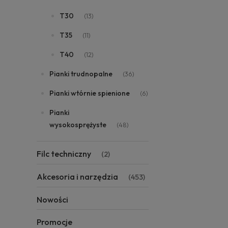
T30
(13)
T35
(11)
T40
(12)
Pianki trudnopalne
(36)
Pianki wtórnie spienione
(6)
Pianki
wysokosprężyste
(48)
Filc techniczny
(2)
Akcesoria i narzędzia
(453)
Nowości
Promocje