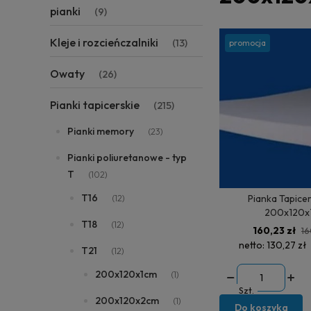
pianki
(9)
Kleje i rozcieńczalniki
(13)
promocja
Owaty
(26)
Pianki tapicerskie
(215)
Pianki memory
(23)
Pianki poliuretanowe - typ
T
(102)
T16
Pianka Tapice
(12)
200x120x
T18
(12)
160,23 zł
16
netto:
130,27 zł
T21
(12)
200x120x1cm
(1)
Szt.
200x120x2cm
(1)
Do koszyka