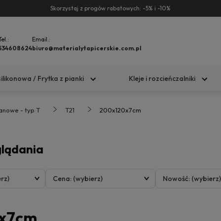
Skorzystaj z progów rabatowych: -5% i -10%
Tel.:
Email.:
534608624
biuro@materialytapicerskie.com.pl
silikonowa / Frytka z pianki
Kleje i rozcieńczalniki
tanowe - typ T
T21
200x120x7cm
glądania
rz)
Cena: (wybierz)
Nowość: (wybierz
x7cm