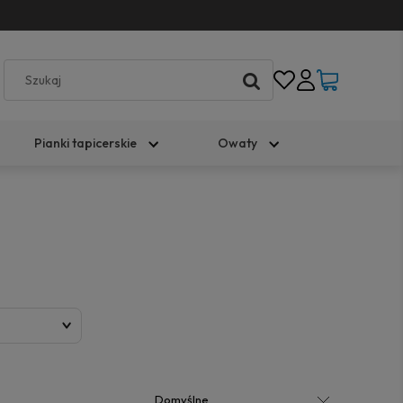
Pianki tapicerskie
Owaty
)