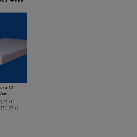
rska T21
7cm
0,23 zł
130,27 zł