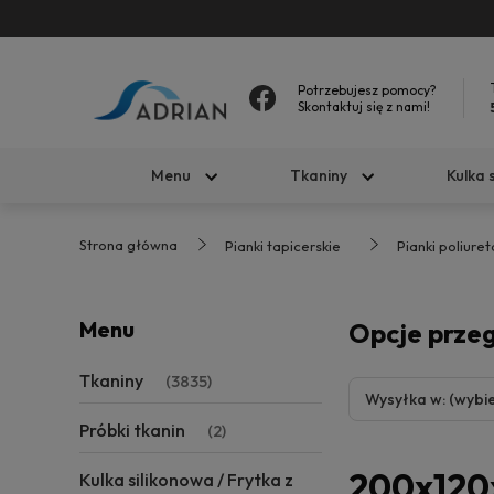
Potrzebujesz pomocy?
Skontaktuj się z nami!
Menu
Tkaniny
Kulka 
Strona główna
Pianki tapicerskie
Pianki poliure
Menu
Opcje prze
Tkaniny
(3835)
Wysyłka w: (wybie
Próbki tkanin
(2)
200x120
Kulka silikonowa / Frytka z