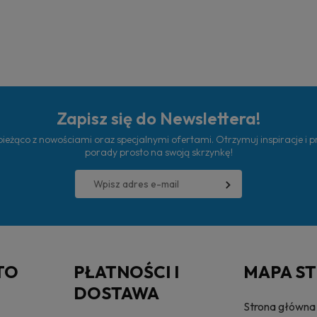
Zapisz się do Newslettera!
ieżąco z nowościami oraz specjalnymi ofertami. Otrzymuj inspiracje i 
porady prosto na swoją skrzynkę!
TO
PŁATNOŚCI I
MAPA S
DOSTAWA
Strona główna