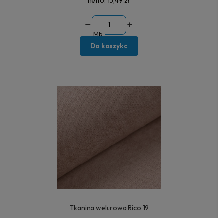
netto:
15,49 zł
Mb
Do koszyka
Tkanina welurowa Rico 19