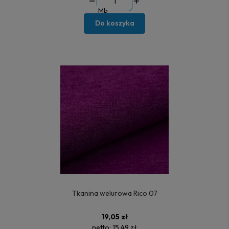
Mb
Do koszyka
Tkanina welurowa Rico 07
19,05 zł
netto:
15,49 zł