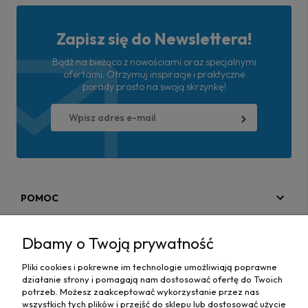
Zapisz się do Newslettera!
Bądź na bieżąco z nowościami oraz specjalnymi
ofertami. Otrzymuj inspiracje i praktyczne
porady prosto na swoją skrzynkę!
POMOC
MOJE KONTO
Dbamy o Twoją prywatność
PŁATNOŚCI I DOSTAWA
Pliki cookies i pokrewne im technologie umożliwiają poprawne
działanie strony i pomagają nam dostosować ofertę do Twoich
MAPA STRONY
potrzeb. Możesz zaakceptować wykorzystanie przez nas
wszystkich tych plików i przejść do sklepu lub dostosować użycie