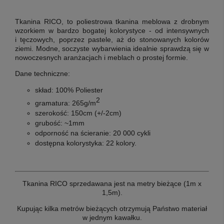
Tkanina RICO, to poliestrowa tkanina meblowa z drobnym
wzorkiem w bardzo bogatej kolorystyce - od intensywnych
i tęczowych, poprzez pastele, aż do stonowanych kolorów
ziemi. Modne, soczyste wybarwienia idealnie sprawdzą się w
nowoczesnych aranżacjach i meblach o prostej formie.
Dane techniczne:
skład: 100% Poliester
2
gramatura: 265g/m
szerokość: 150cm (+/-2cm)
grubość: ~1mm
odporność na ścieranie: 20 000 cykli
dostępna kolorystyka: 22 kolory.
Tkanina RICO sprzedawana jest na metry bieżące (1m x
1,5m).
Kupując kilka metrów bieżących otrzymują Państwo materiał
w jednym kawałku.