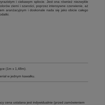
wyrazistym i ciekawym splocie. Jest ona również niezwykle
olorów ziemi i szarości, poprzez intensywne czerwienie, aż
em aranżacyjnym i doskonale nada się jako obicie całego
odatki.
ące (1m x 1,48m).
eriał w jednym kawałku.
acy cena ustalana jest indywidualnie (przed zamówieniem