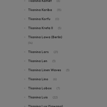
Tkanina Kamet
(6)
Tkanina Kariba
(15)
Tkanina Korfu
(0)
Tkanina Kreta II
(5)
Tkanina Lawa (Berlin)
(14)
Tkanina Lars
(21)
Tkanina Len
(3)
Tkanina Linen Waves
(3)
Tkanina Lino
(6)
Tkanina Lobox
(7)
Tkanina Luis
(22)
Tkanina Lux (Sawana)