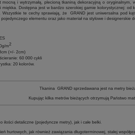
st mocną i wytrzymałą, plecioną tkaniną dekoracyjną o oryginalnym, 
 miękka. Dostępna jest w bardzo szerokiej gamie kolorystycznej: od k
.
Wszystkie te cechy sprawiają, że GRAND jest uniwersalna pod kąt
 pojedynczego elementu oraz jako materiał na stylowe i designerskie d
PES
2
50g/m
8cm (+/- 2cm)
cieranie: 60 000 cykli
ystka: 20 kolorów.
Tkanina GRAND sprzedawana jest na metry bież
Kupując kilka metrów bieżących otrzymują Państwo mat
lości detaliczne (pojedyncze metry), jak i całe belki.
ń hurtowych, jak również zawiązania długoterminowej, stałej współpr