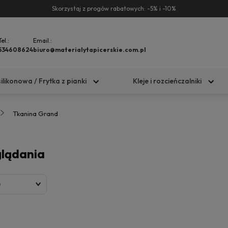
Skorzystaj z progów rabatowych: -5% i -10%
Tel.:
Email.:
534608624
biuro@materialytapicerskie.com.pl
silikonowa / Frytka z pianki
Kleje i rozcieńczalniki
Tkanina Grand
glądania
)