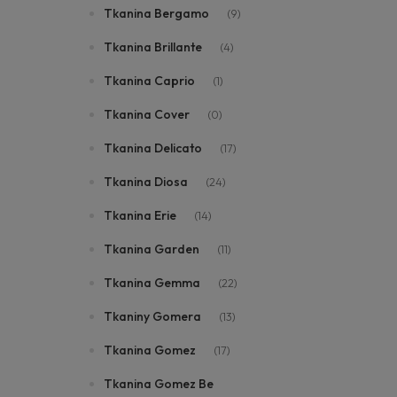
Tkanina Bergamo
(9)
Tkanina Brillante
(4)
Tkanina Caprio
(1)
Tkanina Cover
(0)
Tkanina Delicato
(17)
Tkanina Diosa
(24)
Tkanina Erie
(14)
Tkanina Garden
(11)
Tkanina Gemma
(22)
Tkaniny Gomera
(13)
Tkanina Gomez
(17)
Tkanina Gomez Be