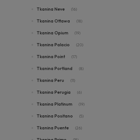
Tkanina Neve
(16)
Tkanina Ottawa
(18)
Tkanina Opium
(19)
Tkanina Palacio
(20)
Tkanina Point
(17)
Tkanina Portland
(8)
Tkanina Peru
(11)
Tkanina Perugia
(6)
Tkanina Platinum
(19)
Tkanina Positano
(5)
Tkanina Puente
(26)
Tkanina Primo
(15)