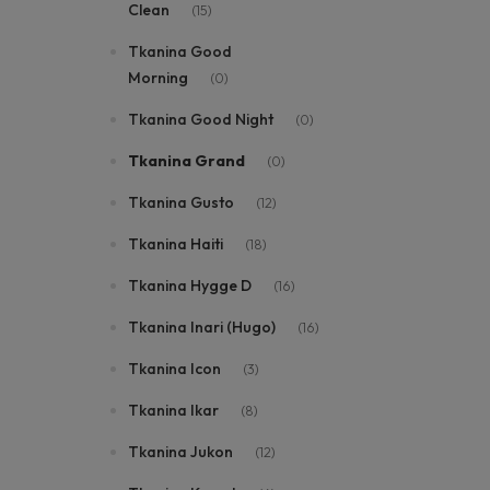
Clean
(15)
Tkanina Good
Morning
(0)
Tkanina Good Night
(0)
Tkanina Grand
(0)
Tkanina Gusto
(12)
Tkanina Haiti
(18)
Tkanina Hygge D
(16)
Tkanina Inari (Hugo)
(16)
Tkanina Icon
(3)
Tkanina Ikar
(8)
Tkanina Jukon
(12)