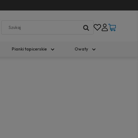
Pianki tapicerskie
Owaty