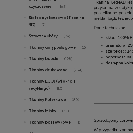
Tkanina GRNAD
je
czyszczenie
(1163)
przyjemna w dotyku i
po delikatne pastele
Siatka dystansowa (Tkanina
mebla, bądź też jego
3D)
(7)
Dane techniczne:
Sztuczne skóry
(79)
skład: 100% 
gramatura: 2
Tkaniny antypoślizgowe
(2)
szerokość: 14
odporność na ś
Tkaniny boucle
(198)
dostępna kolor
Tkaniny drukowane
(284)
Tkaniny ECO! (włókna z
recyklingu)
(113)
Tkaniny Futerkowe
(80)
Tkaniny Minky
(29)
Sprzedajemy zarówno i
Tkaniny poszewkowe
(1)
W przypadku zamówie