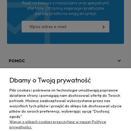
Bądź na bieżąco z nowościami oraz specjalnymi
ofertami. Otrzymuj inspiracje i praktyczne
porady prosto na swoją skrzynkę!
POMOC
MOJE KONTO
Dbamy o Twoją prywatność
PŁATNOŚCI I DOSTAWA
Pliki cookies i pokrewne im technologie umożliwiają poprawne
działanie strony i pomagają nam dostosować ofertę do Twoich
MAPA STRONY
potrzeb. Możesz zaakceptować wykorzystanie przez nas
wszystkich tych plików i przejść do sklepu lub dostosować użycie
plików do swoich preferencji, wybierając opcję "Dostosuj
INFORMACJE
zgody".
Więcej o plikach cookies przeczytasz w naszej Polityce
prywatności.