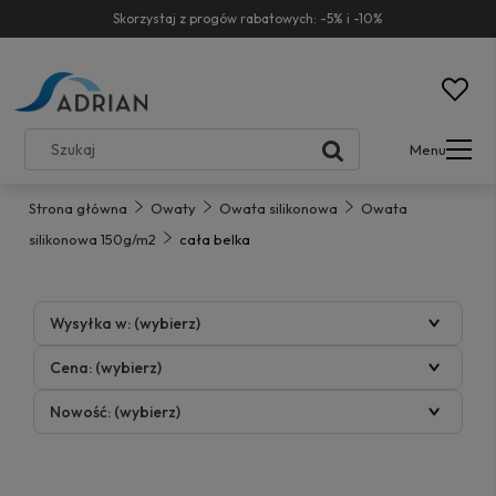
Skorzystaj z progów rabatowych: -5% i -10%
Menu
Strona główna
Owaty
Owata silikonowa
Owata
silikonowa 150g/m2
cała belka
Wysyłka w: (wybierz)
Cena: (wybierz)
Nowość: (wybierz)