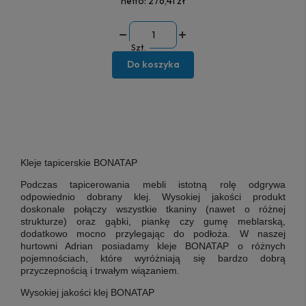
netto:
276,41 zł
Szt.
Do koszyka
Kleje tapicerskie BONATAP
Podczas tapicerowania mebli istotną rolę odgrywa
odpowiednio dobrany klej. Wysokiej jakości produkt
doskonale połączy wszystkie tkaniny (nawet o różnej
strukturze) oraz gąbki, piankę czy gumę meblarską,
dodatkowo mocno przylegając do podłoża. W naszej
hurtowni Adrian posiadamy kleje BONATAP o różnych
pojemnościach, które wyróżniają się bardzo dobrą
przyczepnością i trwałym wiązaniem.
Wysokiej jakości klej BONATAP