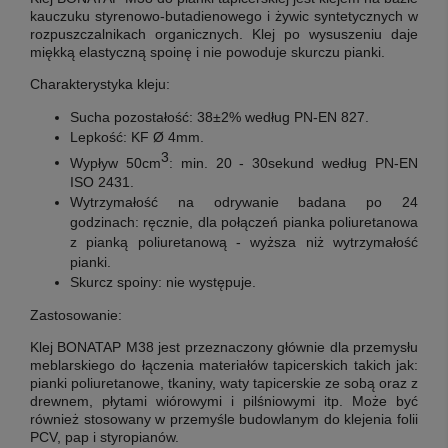
kauczuku styrenowo-butadienowego i żywic syntetycznych w
rozpuszczalnikach organicznych. Klej po wysuszeniu daje
miękką elastyczną spoinę i nie powoduje skurczu pianki.
Charakterystyka kleju:
Sucha pozostałość:
38±2% według PN-EN 827
.
Lepkość:
KF Ø 4mm
.
3
Wypływ 50cm
:
min. 20 - 30sekund według PN-EN
ISO 2431
.
Wytrzymałość na odrywanie badana po 24
godzinach:
ręcznie, dla połączeń pianka poliuretanowa
z pianką poliuretanową - wyższa niż wytrzymałość
pianki
.
Skurcz spoiny:
nie występuje
.
Zastosowanie:
Klej BONATAP M38 jest przeznaczony głównie dla przemysłu
meblarskiego do łączenia materiałów tapicerskich takich jak:
pianki poliuretanowe, tkaniny, waty tapicerskie ze sobą oraz z
drewnem, płytami wiórowymi i pilśniowymi itp. Może być
również stosowany w przemyśle budowlanym do klejenia folii
PCV, pap i styropianów.