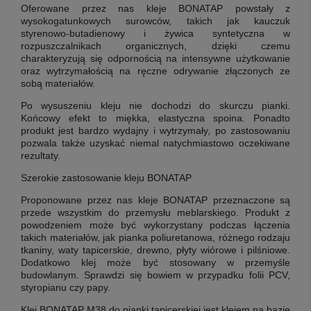
Oferowane przez nas kleje BONATAP powstały z
wysokogatunkowych surowców, takich jak kauczuk
styrenowo-butadienowy i żywica syntetyczna w
rozpuszczalnikach organicznych, dzięki czemu
charakteryzują się odpornością na intensywne użytkowanie
oraz wytrzymałością na ręczne odrywanie złączonych ze
sobą materiałów.
Po wysuszeniu kleju nie dochodzi do skurczu pianki.
Końcowy efekt to miękka, elastyczna spoina. Ponadto
produkt jest bardzo wydajny i wytrzymały, po zastosowaniu
pozwala także uzyskać niemal natychmiastowo oczekiwane
rezultaty.
Szerokie zastosowanie kleju BONATAP
Proponowane przez nas kleje BONATAP przeznaczone są
przede wszystkim do przemysłu meblarskiego. Produkt z
powodzeniem może być wykorzystany podczas łączenia
takich materiałów, jak pianka poliuretanowa, różnego rodzaju
tkaniny, waty tapicerskie, drewno, płyty wiórowe i pilśniowe.
Dodatkowo klej może być stosowany w przemyśle
budowlanym. Sprawdzi się bowiem w przypadku folii PCV,
styropianu czy papy.
Klej BONATAP M38
do pianki tapicerskiej
jest klejem na bazie