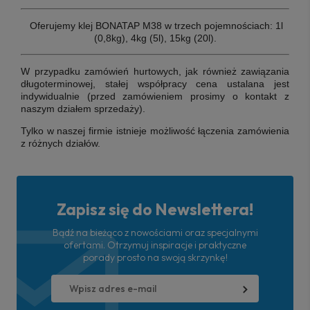
Oferujemy klej BONATAP M38 w trzech pojemnościach: 1l
(0,8kg), 4kg (5l), 15kg (20l).
W przypadku zamówień hurtowych, jak również zawiązania
długoterminowej, stałej współpracy cena ustalana jest
indywidualnie (przed zamówieniem prosimy o kontakt z
naszym działem sprzedaży).
Tylko w naszej firmie istnieje możliwość łączenia zamówienia
z różnych działów.
Zapisz się do Newslettera!
Bądź na bieżąco z nowościami oraz specjalnymi
ofertami. Otrzymuj inspiracje i praktyczne
porady prosto na swoją skrzynkę!