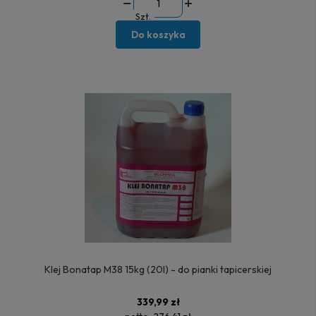
Szt.
Do koszyka
Klej Bonatap M38 15kg (20l) - do pianki tapicerskiej
339,99 zł