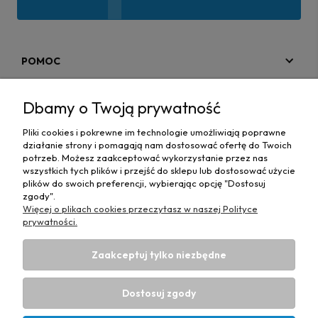
POMOC
MOJE KONTO
Dbamy o Twoją prywatność
PŁATNOŚCI I DOSTAWA
Pliki cookies i pokrewne im technologie umożliwiają poprawne
działanie strony i pomagają nam dostosować ofertę do Twoich
MAPA STRONY
potrzeb. Możesz zaakceptować wykorzystanie przez nas
wszystkich tych plików i przejść do sklepu lub dostosować użycie
plików do swoich preferencji, wybierając opcję "Dostosuj
INFORMACJE
zgody".
Więcej o plikach cookies przeczytasz w naszej Polityce
prywatności.
Zaakceptuj tylko niezbędne
Hurtownia materiałów tapicerskich Adrian
| ul. Chorzowska
50e, 44-100 Gliwice, woj. śląskie | E-mail:
Dostosuj zgody
biuro@materialytapicerskie.com.pl
Tel.:
534 608 624
| NIP:
6312703341