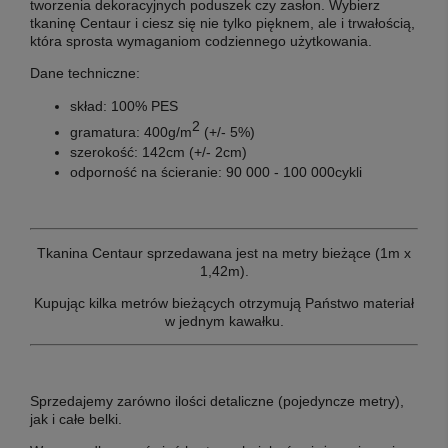
tworzenia dekoracyjnych poduszek czy zasłon. Wybierz
tkaninę Centaur i ciesz się nie tylko pięknem, ale i trwałością,
która sprosta wymaganiom codziennego użytkowania.
Dane techniczne:
skład: 100% PES
2
gramatura: 400g/m
(+/- 5%)
szerokość: 142cm (+/- 2cm)
odporność na ścieranie: 90 000 - 100 000cykli
Tkanina Centaur sprzedawana jest na metry bieżące (1m x
1,42m).
Kupując kilka metrów bieżących otrzymują Państwo materiał
w jednym kawałku.
Sprzedajemy zarówno ilości detaliczne (pojedyncze metry),
jak i całe belki.