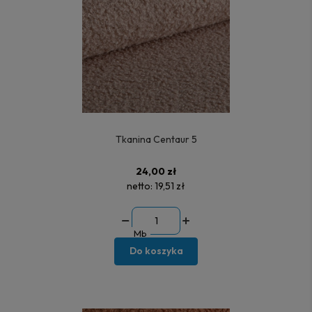
Tkanina Centaur 5
24,00 zł
netto:
19,51 zł
Mb
Do koszyka