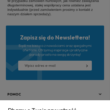
W przypadku zamówień hurtowych, jak również zawiązania
długoterminowej, stałej współpracy cena ustalana jest
indywidualnie (przed zamówieniem prosimy o kontakt z
naszym działem sprzedaży).
Zapisz się do Newslettera!
Bądź na bieżąco z nowościami oraz specjalnymi
ofertami. Otrzymuj inspiracje i praktyczne
porady prosto na swoją skrzynkę!
POMOC
MOJE KONTO