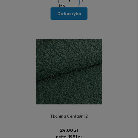
Mb
Do koszyka
Tkanina Centaur 12
24,00 zł
netto:
19,51 zł