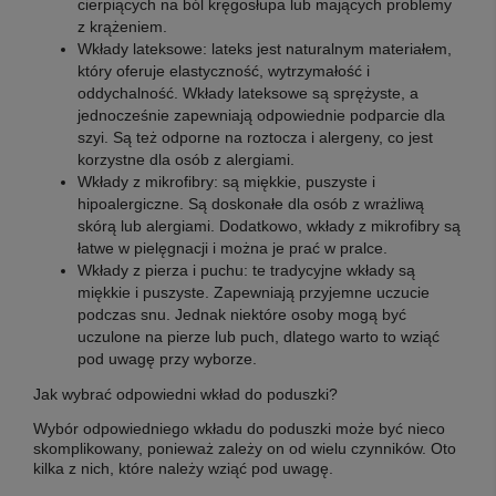
cierpiących na ból kręgosłupa lub mających problemy
z krążeniem.
Wkłady lateksowe: lateks jest naturalnym materiałem,
który oferuje elastyczność, wytrzymałość i
oddychalność. Wkłady lateksowe są sprężyste, a
jednocześnie zapewniają odpowiednie podparcie dla
szyi. Są też odporne na roztocza i alergeny, co jest
korzystne dla osób z alergiami.
Wkłady z mikrofibry: są miękkie, puszyste i
hipoalergiczne. Są doskonałe dla osób z wrażliwą
skórą lub alergiami. Dodatkowo, wkłady z mikrofibry są
łatwe w pielęgnacji i można je prać w pralce.
Wkłady z pierza i puchu: te tradycyjne wkłady są
miękkie i puszyste. Zapewniają przyjemne uczucie
podczas snu. Jednak niektóre osoby mogą być
uczulone na pierze lub puch, dlatego warto to wziąć
pod uwagę przy wyborze.
Jak wybrać odpowiedni wkład do poduszki?
Wybór odpowiedniego wkładu do poduszki może być nieco
skomplikowany, ponieważ zależy on od wielu czynników. Oto
kilka z nich, które należy wziąć pod uwagę.