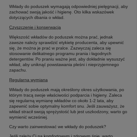
Wkłady do poduszek wymagają odpowiedniej pielęgnacji, aby
zachować swoją jakość i higienę. Oto kilka wskazówek
dotyczących dbania o wkład.
Czyszczenie i konserwacja
Większość wkładów do poduszek można prać, jednak
zawsze należy sprawdzić etykietę producenta, aby upewnić
się, że można je prać w pralce. Zazwyczaj zaleca się
stosowanie delikatnego programu prania i łagodnych
detergentów. Po praniu ważne jest, aby dokładnie wysuszyć
wkład, aby uniknąć powstawania pleśni i nieprzyjemnego
zapachu.
Regularna wymiana
Wkłady do poduszek mają określony okres użytkowania, po
którym tracą swoje właściwości podparcia i higieny. Zaleca
się regularną wymianę wkładów co około 1-2 lata, aby
zapewnić sobie optymalny komfort snu. Jeśli zauważysz, że
wkład stracił swoją sprężystość lub jest uszkodzony, warto go
wymienić wcześniej.
Czy warto zainwestować we wkłady do poduszek?
Jeśli zależy Ci na komfortowym i zdrowym śnie, warto