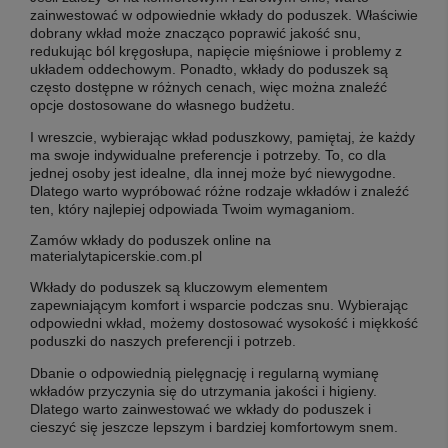
zainwestować w odpowiednie wkłady do poduszek. Właściwie
dobrany wkład może znacząco poprawić jakość snu,
redukując ból kręgosłupa, napięcie mięśniowe i problemy z
układem oddechowym. Ponadto, wkłady do poduszek są
często dostępne w różnych cenach, więc można znaleźć
opcje dostosowane do własnego budżetu.
I wreszcie, wybierając wkład poduszkowy, pamiętaj, że każdy
ma swoje indywidualne preferencje i potrzeby. To, co dla
jednej osoby jest idealne, dla innej może być niewygodne.
Dlatego warto wypróbować różne rodzaje wkładów i znaleźć
ten, który najlepiej odpowiada Twoim wymaganiom.
Zamów wkłady do poduszek online na
materialytapicerskie.com.pl
Wkłady do poduszek są kluczowym elementem
zapewniającym komfort i wsparcie podczas snu. Wybierając
odpowiedni wkład, możemy dostosować wysokość i miękkość
poduszki do naszych preferencji i potrzeb.
Dbanie o odpowiednią pielęgnację i regularną wymianę
wkładów przyczynia się do utrzymania jakości i higieny.
Dlatego warto zainwestować we wkłady do poduszek i
cieszyć się jeszcze lepszym i bardziej komfortowym snem.