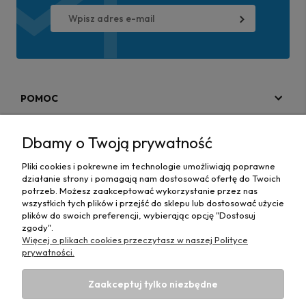
POMOC
MOJE KONTO
Dbamy o Twoją prywatność
PŁATNOŚCI I DOSTAWA
Pliki cookies i pokrewne im technologie umożliwiają poprawne
działanie strony i pomagają nam dostosować ofertę do Twoich
MAPA STRONY
potrzeb. Możesz zaakceptować wykorzystanie przez nas
wszystkich tych plików i przejść do sklepu lub dostosować użycie
plików do swoich preferencji, wybierając opcję "Dostosuj
INFORMACJE
zgody".
Więcej o plikach cookies przeczytasz w naszej Polityce
prywatności.
Zaakceptuj tylko niezbędne