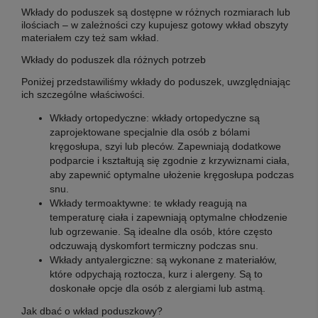
Wkłady do poduszek są dostępne w różnych rozmiarach lub
ilościach – w zależności czy kupujesz gotowy wkład obszyty
materiałem czy też sam wkład.
Wkłady do poduszek dla różnych potrzeb
Poniżej przedstawiliśmy wkłady do poduszek, uwzględniając
ich szczególne właściwości.
Wkłady ortopedyczne: wkłady ortopedyczne są
zaprojektowane specjalnie dla osób z bólami
kręgosłupa, szyi lub pleców. Zapewniają dodatkowe
podparcie i kształtują się zgodnie z krzywiznami ciała,
aby zapewnić optymalne ułożenie kręgosłupa podczas
snu.
Wkłady termoaktywne: te wkłady reagują na
temperaturę ciała i zapewniają optymalne chłodzenie
lub ogrzewanie. Są idealne dla osób, które często
odczuwają dyskomfort termiczny podczas snu.
Wkłady antyalergiczne: są wykonane z materiałów,
które odpychają roztocza, kurz i alergeny. Są to
doskonałe opcje dla osób z alergiami lub astmą.
Jak dbać o wkład poduszkowy?