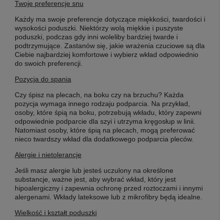
Twoje preferencje snu
Każdy ma swoje preferencje dotyczące miękkości, twardości i
wysokości poduszki. Niektórzy wolą miękkie i puszyste
poduszki, podczas gdy inni woleliby bardziej twarde i
podtrzymujące. Zastanów się, jakie wrażenia czuciowe są dla
Ciebie najbardziej komfortowe i wybierz wkład odpowiednio
do swoich preferencji.
Pozycja do spania
Czy śpisz na plecach, na boku czy na brzuchu? Każda
pozycja wymaga innego rodzaju podparcia. Na przykład,
osoby, które śpią na boku, potrzebują wkładu, który zapewni
odpowiednie podparcie dla szyi i utrzyma kręgosłup w linii.
Natomiast osoby, które śpią na plecach, mogą preferować
nieco twardszy wkład dla dodatkowego podparcia pleców.
Alergie i nietolerancje
Jeśli masz alergie lub jesteś uczulony na określone
substancje, ważne jest, aby wybrać wkład, który jest
hipoalergiczny i zapewnia ochronę przed roztoczami i innymi
alergenami. Wkłady lateksowe lub z mikrofibry będą idealne.
Wielkość i kształt poduszki