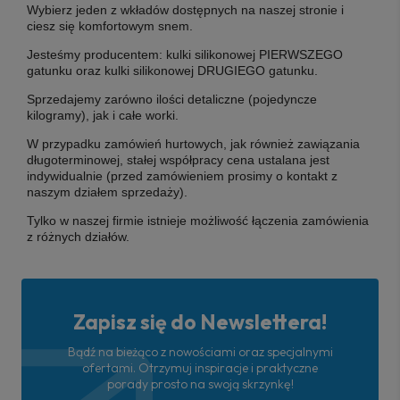
Wybierz jeden z wkładów dostępnych na naszej stronie i
ciesz się komfortowym snem.
Jesteśmy producentem: kulki silikonowej PIERWSZEGO
gatunku oraz kulki silikonowej DRUGIEGO gatunku.
Sprzedajemy zarówno ilości detaliczne (pojedyncze
kilogramy), jak i całe worki.
W przypadku zamówień hurtowych, jak również zawiązania
długoterminowej, stałej współpracy cena ustalana jest
indywidualnie (przed zamówieniem prosimy o kontakt z
naszym działem sprzedaży).
Tylko w naszej firmie istnieje możliwość łączenia zamówienia
z różnych działów.
Zapisz się do Newslettera!
Bądź na bieżąco z nowościami oraz specjalnymi
ofertami. Otrzymuj inspiracje i praktyczne
porady prosto na swoją skrzynkę!