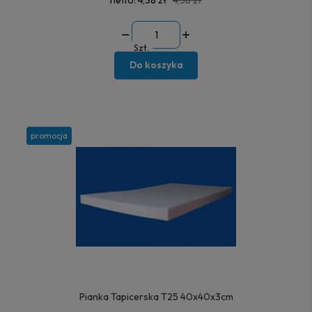
netto:
4,38 zł
4,38 zł
Szt.
Do koszyka
promocja
Pianka Tapicerska T25 40x40x3cm