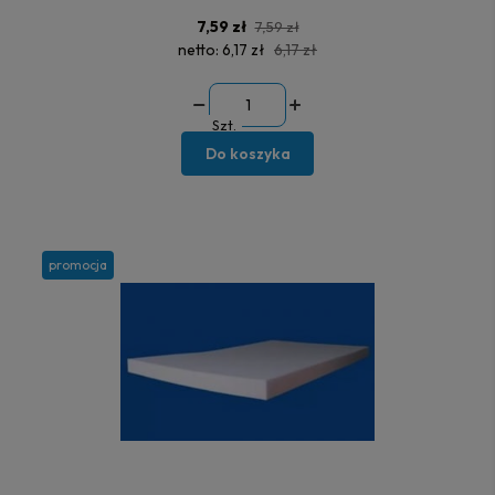
7,59 zł
7,59 zł
netto:
6,17 zł
6,17 zł
Szt.
Do koszyka
promocja