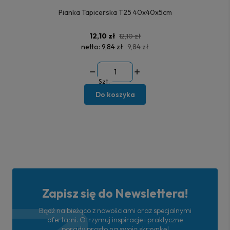
Pianka Tapicerska T25 40x40x5cm
12,10 zł
12,10 zł
netto:
9,84 zł
9,84 zł
Szt.
Do koszyka
Zapisz się do Newslettera!
Bądź na bieżąco z nowościami oraz specjalnymi
ofertami. Otrzymuj inspiracje i praktyczne
porady prosto na swoją skrzynkę!