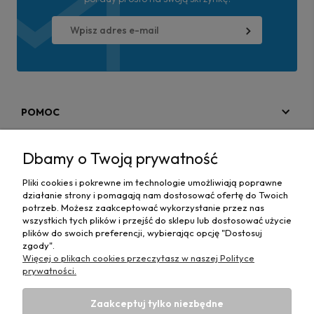
POMOC
MOJE KONTO
Dbamy o Twoją prywatność
PŁATNOŚCI I DOSTAWA
Pliki cookies i pokrewne im technologie umożliwiają poprawne
działanie strony i pomagają nam dostosować ofertę do Twoich
MAPA STRONY
potrzeb. Możesz zaakceptować wykorzystanie przez nas
wszystkich tych plików i przejść do sklepu lub dostosować użycie
plików do swoich preferencji, wybierając opcję "Dostosuj
INFORMACJE
zgody".
Więcej o plikach cookies przeczytasz w naszej Polityce
prywatności.
Zaakceptuj tylko niezbędne