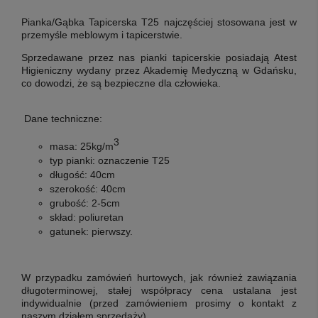
Pianka/Gąbka Tapicerska T25
najczęściej stosowana jest w
przemyśle meblowym i tapicerstwie.
Sprzedawane przez nas pianki tapicerskie posiadają Atest
Higieniczny wydany przez Akademię Medyczną w Gdańsku,
co dowodzi, że są bezpieczne dla człowieka.
Dane techniczne:
3
masa:
25kg/m
typ pianki:
oznaczenie T25
długość:
40cm
szerokość:
40cm
grubość:
2-5cm
skład:
poliuretan
gatunek:
pierwszy
.
W przypadku zamówień hurtowych, jak również zawiązania
długoterminowej, stałej współpracy cena ustalana jest
indywidualnie (przed zamówieniem prosimy o kontakt z
naszym działem sprzedaży).