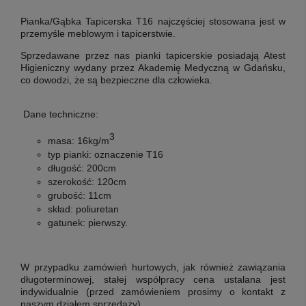
Pianka/Gąbka Tapicerska T16
najczęściej stosowana jest w
przemyśle meblowym i tapicerstwie.
Sprzedawane przez nas pianki tapicerskie posiadają Atest
Higieniczny wydany przez Akademię Medyczną w Gdańsku,
co dowodzi, że są bezpieczne dla człowieka.
Dane techniczne:
3
masa:
16kg/m
typ pianki:
oznaczenie T16
długość:
200cm
szerokość:
120cm
grubość:
11cm
skład:
poliuretan
gatunek:
pierwszy
.
W przypadku zamówień hurtowych, jak również zawiązania
długoterminowej, stałej współpracy cena ustalana jest
indywidualnie (przed zamówieniem prosimy o kontakt z
naszym działem sprzedaży).