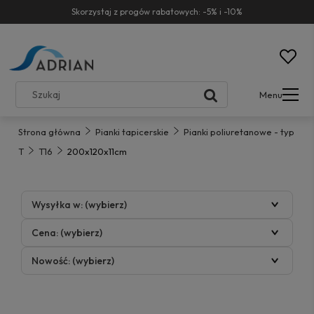
Skorzystaj z progów rabatowych: -5% i -10%
Menu
Strona główna
Pianki tapicerskie
Pianki poliuretanowe - typ
T
T16
200x120x11cm
Wysyłka w: (wybierz)
Cena: (wybierz)
Nowość: (wybierz)