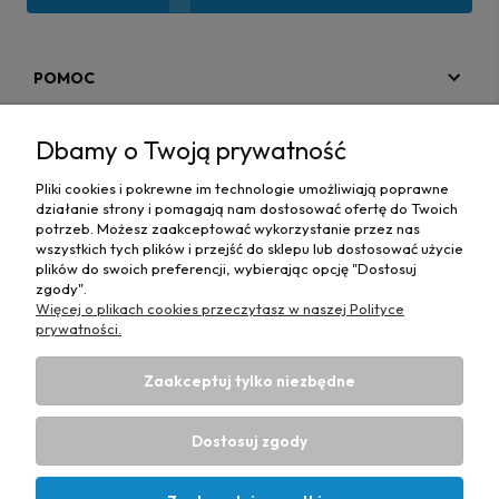
POMOC
MOJE KONTO
Dbamy o Twoją prywatność
PŁATNOŚCI I DOSTAWA
Pliki cookies i pokrewne im technologie umożliwiają poprawne
działanie strony i pomagają nam dostosować ofertę do Twoich
MAPA STRONY
potrzeb. Możesz zaakceptować wykorzystanie przez nas
wszystkich tych plików i przejść do sklepu lub dostosować użycie
plików do swoich preferencji, wybierając opcję "Dostosuj
INFORMACJE
zgody".
Więcej o plikach cookies przeczytasz w naszej Polityce
prywatności.
Zaakceptuj tylko niezbędne
Hurtownia materiałów tapicerskich Adrian
| ul. Chorzowska
50e, 44-100 Gliwice, woj. śląskie | E-mail:
Dostosuj zgody
biuro@materialytapicerskie.com.pl
Tel.:
534 608 624
| NIP:
6312703341