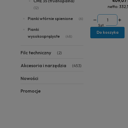
409,07 
CME 35 (trudnopalna)
netto:
332,
(12)
Pianki wtórnie spienione
(6)
Szt.
Pianki
Do koszyka
wysokosprężyste
(48)
Filc techniczny
(2)
Akcesoria i narzędzia
(453)
Nowości
Promocje