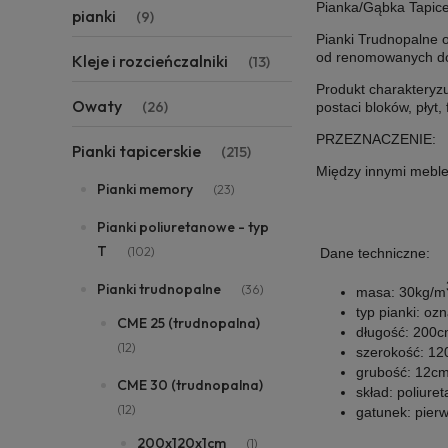
Pianka/Gąbka Tapi
pianki
(9)
Pianki Trudnopalne 
od renomowanych d
Kleje i rozcieńczalniki
(13)
Produkt charakteryzu
Owaty
(26)
postaci bloków, płyt,
PRZEZNACZENIE:
Pianki tapicerskie
(215)
Między innymi meble
Pianki memory
(23)
Pianki poliuretanowe - typ
T
(102)
Dane techniczne:
Pianki trudnopalne
(36)
masa: 30
kg/m
typ pianki:
ozn
CME 25 (trudnopalna)
długość:
200c
(12)
szerokość:
12
grubość:
12c
CME 30 (trudnopalna)
skład:
poliuret
(12)
gatunek:
pier
200x120x1cm
(1)