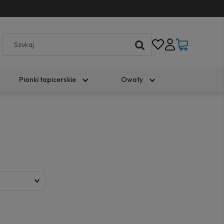
Pianki tapicerskie
Owaty
)