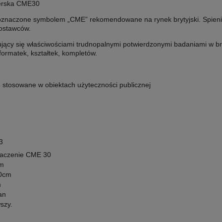
cerska CME30
oznaczone symbolem „CME” rekomendowane na rynek brytyjski. Spienia
ostawców.
jący się właściwościami trudnopalnymi potwierdzonymi badaniami w bry
 formatek, kształtek, kompletów
.
 stosowane w obiektach użyteczności publicznej
3
aczenie CME 30
m
0cm
m
an
wszy
.