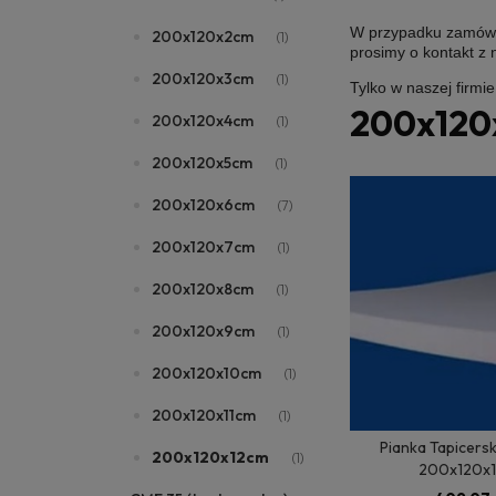
W przypadku zamówie
200x120x2cm
(1)
prosimy o kontakt z
200x120x3cm
(1)
Tylko w naszej firmi
200x120
200x120x4cm
(1)
200x120x5cm
(1)
200x120x6cm
(7)
200x120x7cm
(1)
200x120x8cm
(1)
200x120x9cm
(1)
200x120x10cm
(1)
200x120x11cm
(1)
Pianka Tapicers
200x120x12cm
(1)
200x120x