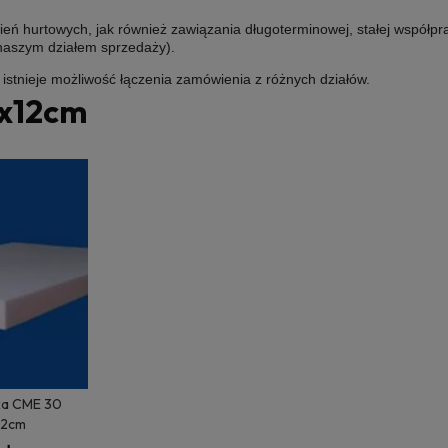
ń hurtowych, jak również zawiązania długoterminowej, stałej współpr
 naszym działem sprzedaży).
e istnieje możliwość łączenia zamówienia z różnych działów.
x12cm
ka CME 30
12cm