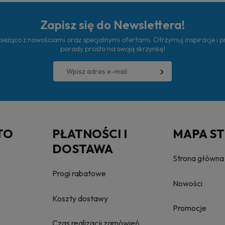
Zapisz się do Newslettera!
ieżąco z nowościami oraz specjalnymi ofertami. Otrzymuj inspiracje i 
porady prosto na swoją skrzynkę!
TO
PŁATNOŚCI I
MAPA S
DOSTAWA
Strona główna
Progi rabatowe
Nowości
Koszty dostawy
Promocje
Czas realizacji zamówień