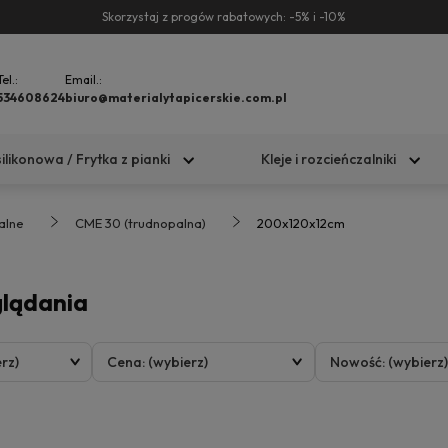
Skorzystaj z progów rabatowych: -5% i -10%
Tel.:
Email.:
534608624
biuro@materialytapicerskie.com.pl
silikonowa / Frytka z pianki
Kleje i rozcieńczalniki
alne
CME 30 (trudnopalna)
200x120x12cm
glądania
rz)
Cena: (wybierz)
Nowość: (wybierz