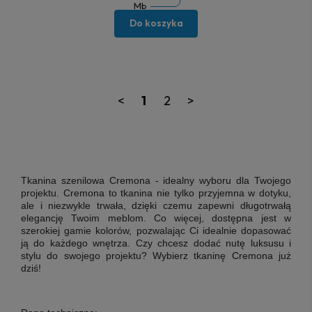
Mb
Do koszyka
<
1
2
>
Tkanina szenilowa Cremona
- idealny wyboru dla Twojego
projektu. Cremona to tkanina nie tylko przyjemna w dotyku,
ale i niezwykle trwała, dzięki czemu zapewni długotrwałą
elegancję Twoim meblom. Co więcej, dostępna jest w
szerokiej gamie kolorów, pozwalając Ci idealnie dopasować
ją do każdego wnętrza. Czy chcesz dodać nutę luksusu i
stylu do swojego projektu? Wybierz tkaninę Cremona już
dziś!