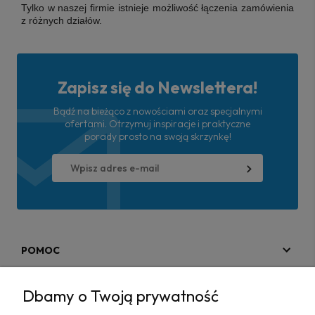
Tylko w naszej firmie istnieje możliwość łączenia zamówienia
z różnych działów.
Zapisz się do Newslettera!
Bądź na bieżąco z nowościami oraz specjalnymi
ofertami. Otrzymuj inspiracje i praktyczne
porady prosto na swoją skrzynkę!
POMOC
MOJE KONTO
Dbamy o Twoją prywatność
PŁATNOŚCI I DOSTAWA