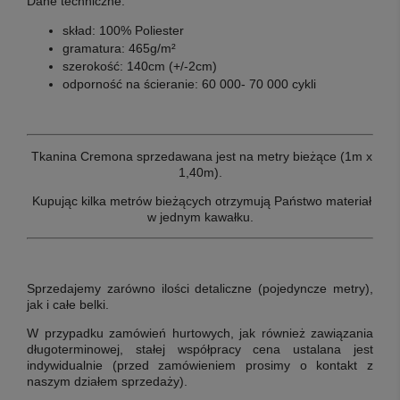
Dane techniczne:
skład: 100% Poliester
gramatura: 465g/m²
szerokość: 140cm (+/-2cm)
odporność na ścieranie: 60 000- 70 000 cykli
Tkanina Cremona sprzedawana jest na metry bieżące (1m x
1,40m).
Kupując kilka metrów bieżących otrzymują Państwo materiał
w jednym kawałku.
Sprzedajemy zarówno ilości detaliczne (pojedyncze metry),
jak i całe belki.
W przypadku zamówień hurtowych, jak również zawiązania
długoterminowej, stałej współpracy cena ustalana jest
indywidualnie (przed zamówieniem prosimy o kontakt z
naszym działem sprzedaży).