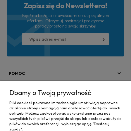
Zapisz się do Newslettera!
Bądź na bieżąco z nowościami oraz specjalnymi
ofertami. Otrzymuj inspiracje i praktyczne
porady prosto na swoją skrzynkę!
POMOC
MOJE KONTO
Dbamy o Twoją prywatność
PŁATNOŚCI I DOSTAWA
Pliki cookies i pokrewne im technologie umożliwiają poprawne
działanie strony i pomagają nam dostosować ofertę do Twoich
MAPA STRONY
potrzeb. Możesz zaakceptować wykorzystanie przez nas
wszystkich tych plików i przejść do sklepu lub dostosować użycie
plików do swoich preferencji, wybierając opcję "Dostosuj
INFORMACJE
zgody".