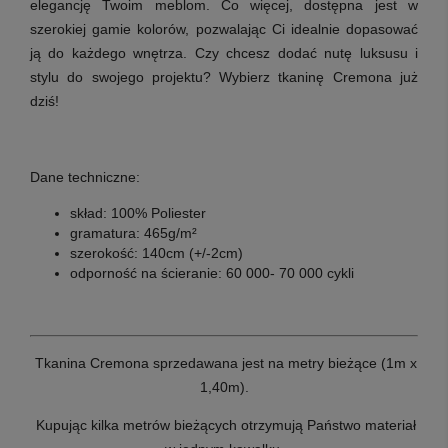
elegancję Twoim meblom. Co więcej, dostępna jest w
szerokiej gamie kolorów, pozwalając Ci idealnie dopasować
ją do każdego wnętrza. Czy chcesz dodać nutę luksusu i
stylu do swojego projektu? Wybierz tkaninę Cremona już
dziś!
Dane techniczne:
skład: 100% Poliester
gramatura: 465g/m²
szerokość: 140cm (+/-2cm)
odporność na ścieranie: 60 000- 70 000 cykli
Tkanina Cremona sprzedawana jest na metry bieżące (1m x
1,40m).
Kupując kilka metrów bieżących otrzymują Państwo materiał