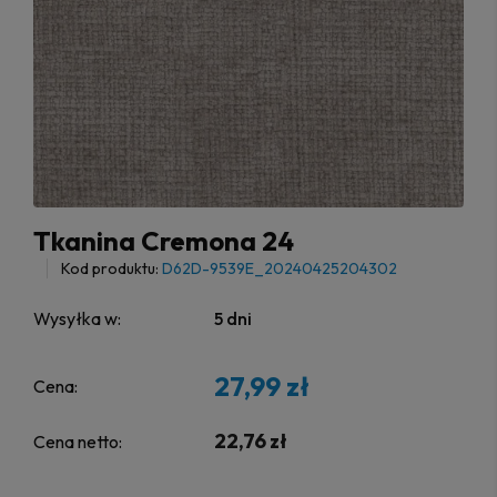
Tkanina Cremona 24
Kod produktu:
D62D-9539E_20240425204302
Wysyłka w:
5 dni
27,99 zł
Cena:
22,76 zł
Cena netto: