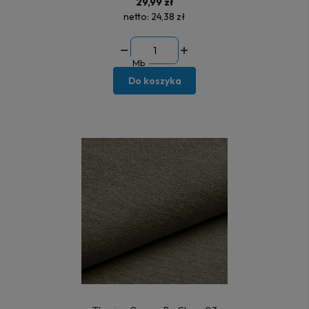
29,99 zł
netto:
24,38 zł
Mb
Do koszyka