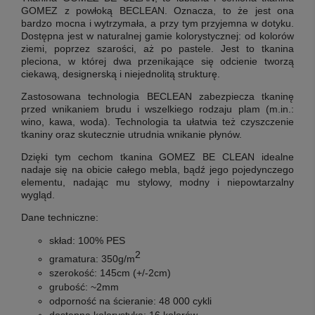
GOMEZ z powłoką BECLEAN. Oznacza, to że jest ona
bardzo mocna i wytrzymała, a przy tym przyjemna w dotyku.
Dostępna jest w naturalnej gamie kolorystycznej: od kolorów
ziemi, poprzez szarości, aż po pastele. Jest to tkanina
pleciona, w której dwa przenikające się odcienie tworzą
ciekawą, designerską i niejednolitą strukturę.
Zastosowana technologia BECLEAN zabezpiecza tkaninę
przed wnikaniem brudu i wszelkiego rodzaju plam (m.in.:
wino, kawa, woda). Technologia ta ułatwia też czyszczenie
tkaniny oraz skutecznie utrudnia wnikanie płynów.
Dzięki tym cechom tkanina GOMEZ BE CLEAN idealne
nadaje się na obicie całego mebla, bądź jego pojedynczego
elementu, nadając mu stylowy, modny i niepowtarzalny
wygląd.
Dane techniczne:
skład: 100% PES
2
gramatura: 350g/m
szerokość: 145cm (+/-2cm)
grubość: ~2mm
odporność na ścieranie: 48 000 cykli
dostępna kolorystyka: 16 kolorów.