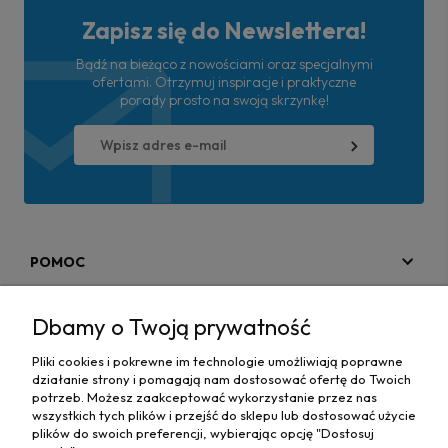
Zapisz się do Newslettera!
Bądź na bieżąco z nowościami oraz specjalnymi
ofertami. Otrzymuj inspiracje i praktyczne
porady prosto na swoją skrzynkę!
POMOC
MOJE KONTO
Dbamy o Twoją prywatność
PŁATNOŚCI I DOSTAWA
Pliki cookies i pokrewne im technologie umożliwiają poprawne
działanie strony i pomagają nam dostosować ofertę do Twoich
MAPA STRONY
potrzeb. Możesz zaakceptować wykorzystanie przez nas
wszystkich tych plików i przejść do sklepu lub dostosować użycie
plików do swoich preferencji, wybierając opcję "Dostosuj
INFORMACJE