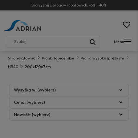
Skorzystaj z progów rabatowych: -5% i -10%
Menu
Strona główna
Pianki tapicerskie
Pianki wysokosprężyste
HR40
200x120x7cm
Wysyłka w: (wybierz)
Cena: (wybierz)
Nowość: (wybierz)