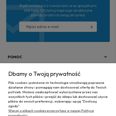
Bądź na bieżąco z nowościami oraz specjalnymi
ofertami. Otrzymuj inspiracje i praktyczne
porady prosto na swoją skrzynkę!
POMOC
MOJE KONTO
Dbamy o Twoją prywatność
PŁATNOŚCI I DOSTAWA
Pliki cookies i pokrewne im technologie umożliwiają poprawne
działanie strony i pomagają nam dostosować ofertę do Twoich
MAPA STRONY
potrzeb. Możesz zaakceptować wykorzystanie przez nas
wszystkich tych plików i przejść do sklepu lub dostosować użycie
plików do swoich preferencji, wybierając opcję "Dostosuj
INFORMACJE
zgody".
Więcej o plikach cookies przeczytasz w naszej Polityce
prywatności.