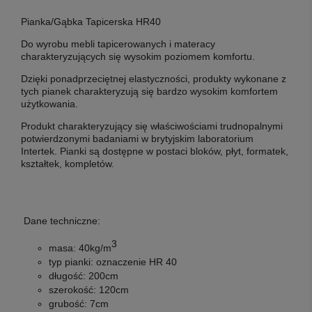
Pianka/Gąbka Tapicerska HR40
Do wyrobu mebli tapicerowanych i materacy
charakteryzujących się wysokim poziomem komfortu.
Dzięki ponadprzeciętnej elastyczności, produkty wykonane z
tych pianek charakteryzują się bardzo wysokim komfortem
użytkowania.
Produkt charakteryzujący się właściwościami trudnopalnymi
potwierdzonymi badaniami w brytyjskim laboratorium
Intertek. Pianki są dostępne w postaci bloków, płyt, formatek,
kształtek, kompletów.
Dane techniczne:
3
masa: 40
kg/m
typ pianki:
oznaczenie HR 40
długość:
200cm
szerokość:
120cm
grubość:
7cm