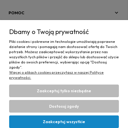
POMOC
MOJE KONTO
Dbamy o Twoją prywatność
PŁATNOŚCI I DOSTAWA
Pliki cookies i pokrewne im technologie umożliwiają poprawne
działanie strony i pomagają nam dostosować ofertę do Twoich
MAPA STRONY
potrzeb. Możesz zaakceptować wykorzystanie przez nas
wszystkich tych plików i przejść do sklepu lub dostosować użycie
plików do swoich preferencji, wybierając opcję "Dostosuj
INFORMACJE
zgody".
Więcej o plikach cookies przeczytasz w naszej Polityce
prywatności.
Zaakceptuj tylko niezbędne
Hurtownia materiałów tapicerskich Adrian
| ul. Chorzowska
50e, 44-100 Gliwice, woj. śląskie | E-mail:
Dostosuj zgody
biuro@materialytapicerskie.com.pl
Tel.:
534 608 624
| NIP:
6312703341
Zaakceptuj wszystkie