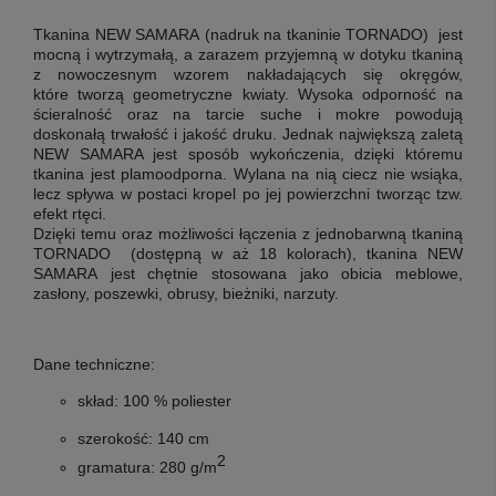
Tkanina NEW SAMARA (nadruk na
tkaninie TORNADO
)
jest
mocną i wytrzymałą, a zarazem przyjemną w dotyku tkaniną
z nowoczesnym wzorem nakładających się okręgów,
które tworzą geometryczne kwiaty. Wysoka odporność na
ścieralność oraz na tarcie suche i mokre powodują
doskonałą trwałość i jakość druku. Jednak największą zaletą
NEW SAMARA jest sposób wykończenia, dzięki któremu
tkanina jest plamoodporna. Wylana na nią ciecz nie wsiąka,
lecz spływa w postaci kropel po jej powierzchni tworząc tzw.
efekt rtęci.
Dzięki temu oraz możliwości łączenia z jednobarwną tkaniną
TORNADO (dostępną w aż 18 kolorach), tkanina NEW
SAMARA jest chętnie stosowana jako obicia meblowe,
zasłony, poszewki, obrusy, bieżniki, narzuty.
Dane techniczne:
skład:
100 % poliester
szerokość:
140 cm
2
gramatura:
280 g/m