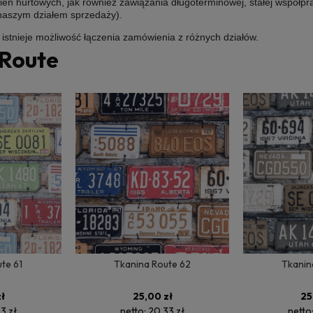
ń hurtowych, jak również zawiązania długoterminowej, stałej współpr
 naszym działem sprzedaży).
e istnieje możliwość łączenia zamówienia z różnych działów.
 Route
te 61
Tkanina Route 62
Tkanin
ł
25,00 zł
25
3 zł
netto:
20,33 zł
netto