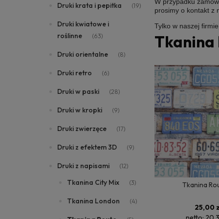
W przypadku zamówie
Druki krata i pepitka
(19)
prosimy o kontakt z
Druki kwiatowe i
Tylko w naszej firmi
roślinne
(63)
Tkanina
Druki orientalne
(8)
Druki retro
(6)
Druki w paski
(28)
Druki w kropki
(9)
Druki zwierzęce
(17)
Druki z efektem 3D
(9)
Druki z napisami
(12)
Tkanina City Mix
(3)
Tkanina Rou
Tkanina London
(4)
25,00 z
netto:
20,3