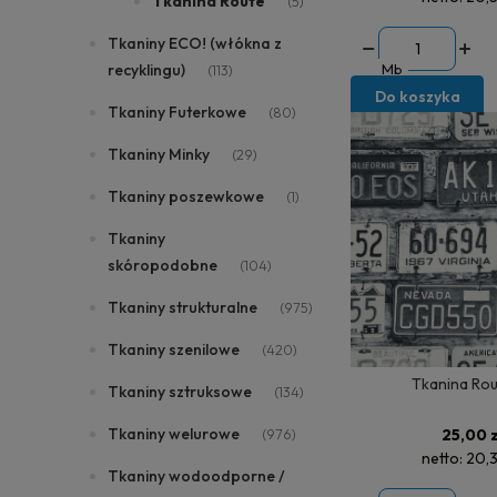
Tkanina Route
(5)
Tkaniny ECO! (włókna z
Mb
recyklingu)
(113)
Do koszyka
Tkaniny Futerkowe
(80)
Tkaniny Minky
(29)
Tkaniny poszewkowe
(1)
Tkaniny
skóropodobne
(104)
Tkaniny strukturalne
(975)
Tkaniny szenilowe
(420)
Tkanina Rou
Tkaniny sztruksowe
(134)
Tkaniny welurowe
25,00 z
(976)
netto:
20,3
Tkaniny wodoodporne /