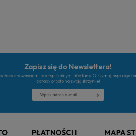
Zapisz się do Newslettera!
ieżąco z nowościami oraz specjalnymi ofertami. Otrzymuj inspiracje i 
porady prosto na swoją skrzynkę!
TO
PŁATNOŚCI I
MAPA S