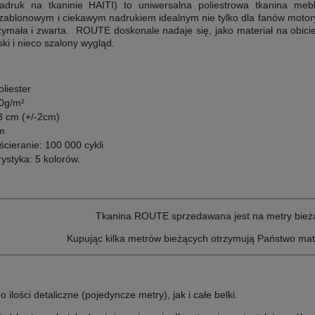
nadruk na
tkaninie HAITI
) to uniwersalna poliestrowa tkanina me
szablonowym i ciekawym nadrukiem idealnym nie tylko dla fanów motor
ymała i zwarta. ROUTE doskonale nadaje się, jako materiał na obic
i i nieco szalony wygląd.
liester
0g/m²
8 cm (+/-2cm)
m
cieranie: 100 000 cykli
ystyka: 5 kolorów.
T
kanina ROUTE sprzedawana jest na metry bież
Kupując kilka metrów bieżących otrzymują Państwo mat
ilości detaliczne (pojedyncze metry), jak i całe belki.