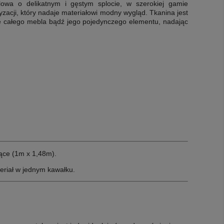
blowa o delikatnym i gęstym splocie,
w szerokiej gamie
yzacji, który nadaje materiałowi modny wygląd
. Tkanina jest
ie całego mebla bądź jego pojedynczego elementu, nadając
ące (1m x 1,48m).
eriał w jednym kawałku.