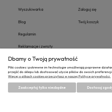
Wyszukiwarka
Zaloguj się
Blog
Twój koszyk
Regulamin
Reklamacje i zwroty
Dbamy o Twoją prywatność
Towary nie podlegające zwrotowi
Pliki cookies i pokrewne im technologie umożliwiają poprawne dział
Polityka prywatności
przejść do sklepu lub dostosować użycie plików do swoich preferencji
Więcej o plikach cookies przeczytasz w naszej Polityce prywatności.
Zaakceptuj tylko niezbędne
Dostosuj zgod
Hurtownia materiałów tapicerskich Adrian
| u