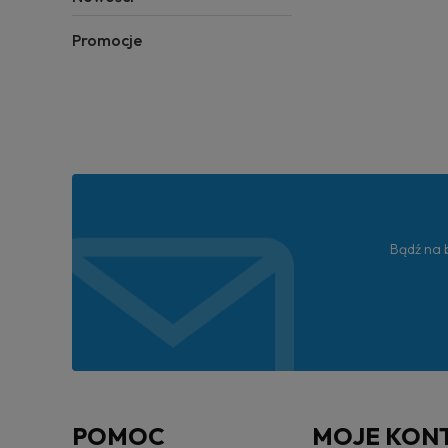
Promocje
Bądź na b
POMOC
MOJE KON