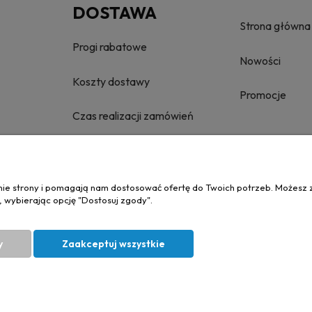
DOSTAWA
Strona główna
Progi rabatowe
Nowości
Koszty dostawy
Promocje
Czas realizacji zamówień
anie strony i pomagają nam dostosować ofertę do Twoich potrzeb. Możesz 
, wybierając opcję "Dostosuj zgody".
y
Zaakceptuj wszystkie
l. Chorzowska 50e, 44-100 Gliwice, woj. śląskie | E-mail:
biuro@materialytap
Projekt i wykonanie:
Ecommercy.pl