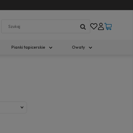
Pianki tapicerskie
Owaty
)