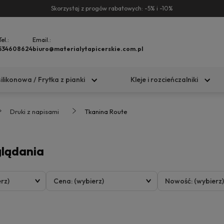
Skorzystaj z progów rabatowych: -5% i -10%
Tel.:
Email.:
534608624
biuro@materialytapicerskie.com.pl
silikonowa / Frytka z pianki
Kleje i rozcieńczalniki
Druki z napisami
Tkanina Route
glądania
rz)
Cena: (wybierz)
Nowość: (wybierz