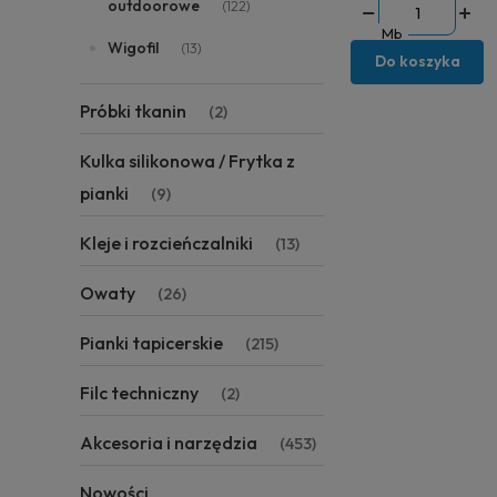
outdoorowe
(122)
Mb
Wigofil
(13)
Do koszyka
Próbki tkanin
(2)
Kulka silikonowa / Frytka z
pianki
(9)
Kleje i rozcieńczalniki
(13)
Owaty
(26)
Pianki tapicerskie
(215)
Filc techniczny
(2)
Akcesoria i narzędzia
(453)
Nowości