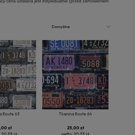
acy cena ustalana jest indywidualnie (przed zamówieniem
a Route 63
Tkanina Route 64
,00 zł
25,00 zł
:
20,33 zł
netto:
20,33 zł