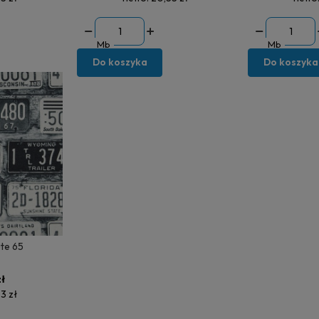
Mb
Mb
Do koszyka
Do koszyka
te 65
ł
3 zł