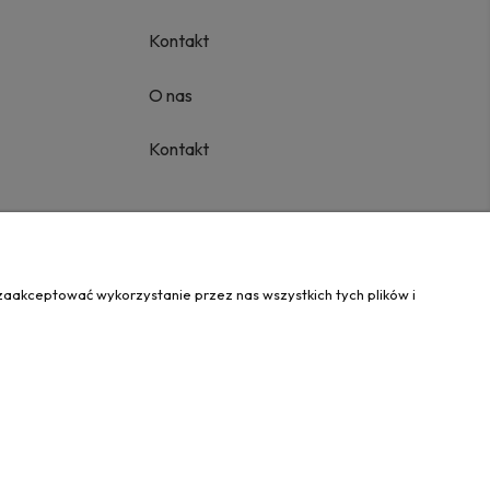
Kontakt
O nas
Kontakt
zaakceptować wykorzystanie przez nas wszystkich tych plików i
icerskie.com.pl
Tel.:
534 608 624
| NIP: 6312703341