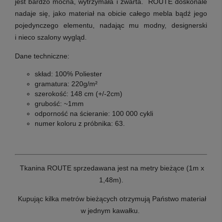
jest bardzo mocna, wytrzymała i zwarta. ROUTE doskonale
nadaje się, jako materiał na obicie całego mebla bądź jego
pojedynczego elementu, nadając mu modny, designerski
i nieco szalony wygląd.
Dane techniczne:
skład: 100% Poliester
gramatura: 220g/m²
szerokość: 148 cm (+/-2cm)
grubość: ~1mm
odporność na ścieranie: 100 000 cykli
numer koloru z próbnika: 63.
T
kanina ROUTE sprzedawana jest na metry bieżące (1m x
1,48m).
Kupując kilka metrów bieżących otrzymują Państwo materiał
w jednym kawałku.