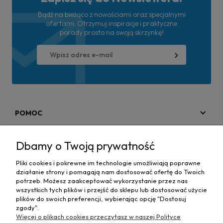
Bądź na bieżąco z nowościami oraz specjalnymi
ofertami. Otrzymuj inspiracje i praktyczne
porady prosto na swoją skrzynkę!
POMOC
MOJE KONTO
Dbamy o Twoją prywatność
PŁATNOŚCI I DOSTAWA
Pliki cookies i pokrewne im technologie umożliwiają poprawne
działanie strony i pomagają nam dostosować ofertę do Twoich
MAPA STRONY
potrzeb. Możesz zaakceptować wykorzystanie przez nas
wszystkich tych plików i przejść do sklepu lub dostosować użycie
plików do swoich preferencji, wybierając opcję "Dostosuj
INFORMACJE
zgody".
Więcej o plikach cookies przeczytasz w naszej Polityce