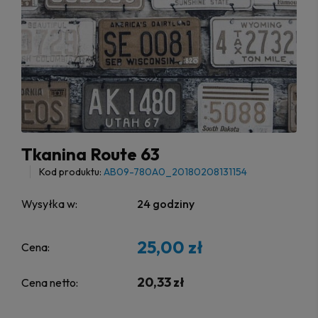
Tkanina Route 63
Kod produktu:
AB09-780A0_20180208131154
Wysyłka w:
24 godziny
25,00 zł
Cena:
20,33 zł
Cena netto: