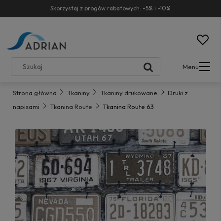
Skorzystaj z progów rabatowych: -5% i -10%
Menu
Strona główna
Tkaniny
Tkaniny drukowane
Druki z
napisami
Tkanina Route
Tkanina Route 63