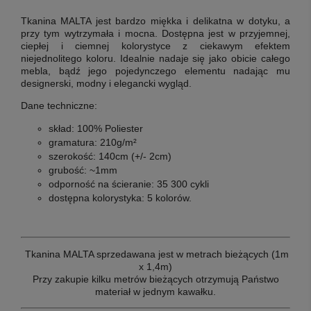
Tkanina MALTA jest bardzo miękka i delikatna w dotyku, a
przy tym wytrzymała i mocna. Dostępna jest w przyjemnej,
ciepłej i ciemnej kolorystyce z ciekawym efektem
niejednolitego koloru. Idealnie nadaje się jako obicie całego
mebla, bądź jego pojedynczego elementu nadając mu
designerski, modny i elegancki wygląd.
Dane techniczne:
skład: 100% Poliester
gramatura: 210g/m²
szerokość: 140cm (+/- 2cm)
grubość: ~1mm
odporność na ścieranie: 35 300 cykli
dostępna kolorystyka: 5 kolorów.
T
kanina MALTA sprzedawana jest w metrach bieżących (1m
x 1,4m)
Przy zakupie kilku metrów bieżących otrzymują Państwo
materiał w jednym kawałku.