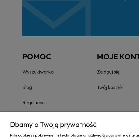
POMOC
MOJE KON
Wyszukiwarka
Zaloguj się
Blog
Twój koszyk
Regulamin
Reklamacje i zwroty
Dbamy o Twoją prywatność
Towary nie podlegające zwrotowi
Pliki cookies i pokrewne im technologie umożliwiają poprawne dział