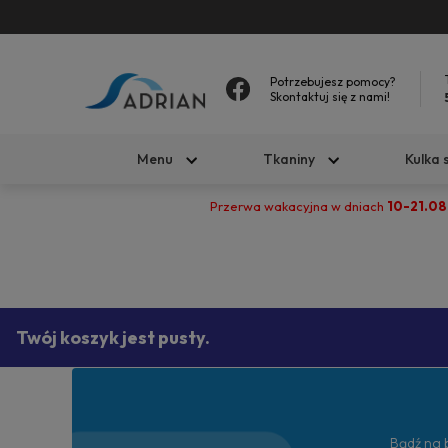
Potrzebujesz pomocy?
Skontaktuj się z nami!
Menu
Tkaniny
Kulka 
Przerwa wakacyjna w dniach
10-21.08
Twój koszyk jest pusty.
Bądź na b