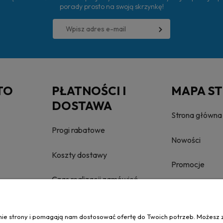
porady prosto na swoją skrzynkę!
TO
PŁATNOŚCI I
MAPA S
DOSTAWA
Strona główna
Progi rabatowe
Nowości
Koszty dostawy
Promocje
Czas realizacji zamówień
anie strony i pomagają nam dostosować ofertę do Twoich potrzeb. Możesz 