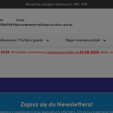
Skorzystaj z progów rabatowych: -5% i -10%
Tel.:
Email.:
534608624
biuro@materialytapicerskie.com.pl
silikonowa / Frytka z pianki
Kleje i rozcieńczalniki
.2026
. Wszystkie zamówienia
realizowane będą od
24.08.2026
.
Sklep s
Zapisz się do Newslettera!
ieżąco z nowościami oraz specjalnymi ofertami. Otrzymuj inspiracje i 