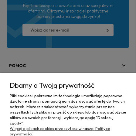
Bądź na bieżąco z nowościami oraz specjalnymi
ofertami. Otrzymuj inspiracje i praktyczne
porady prosto na swoją skrzynkę!
POMOC
MOJE KONTO
Dbamy o Twoją prywatność
PŁATNOŚCI I DOSTAWA
Pliki cookies i pokrewne im technologie umożliwiają poprawne
działanie strony i pomagają nam dostosować ofertę do Twoich
MAPA STRONY
potrzeb. Możesz zaakceptować wykorzystanie przez nas
wszystkich tych plików i przejść do sklepu lub dostosować użycie
plików do swoich preferencji, wybierając opcję "Dostosuj
INFORMACJE
zgody".
Więcej o plikach cookies przeczytasz w naszej Polityce
prywatności.