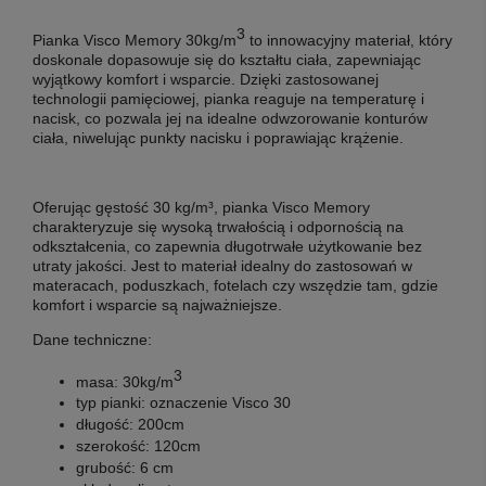
3
Pianka Visco Memory
30kg/m
to innowacyjny materiał, który
doskonale dopasowuje się do kształtu ciała, zapewniając
wyjątkowy komfort i wsparcie. Dzięki zastosowanej
technologii pamięciowej, pianka reaguje na temperaturę i
nacisk, co pozwala jej na idealne odwzorowanie konturów
ciała, niwelując punkty nacisku i poprawiając krążenie.
Oferując gęstość 30 kg/m³, pianka Visco Memory
charakteryzuje się wysoką trwałością i odpornością na
odkształcenia, co zapewnia długotrwałe użytkowanie bez
utraty jakości. Jest to materiał idealny do zastosowań w
materacach, poduszkach, fotelach czy wszędzie tam, gdzie
komfort i wsparcie są najważniejsze.
Dane techniczne:
3
masa:
30kg/m
typ pianki:
oznaczenie Visco 30
długość:
200cm
szerokość:
120cm
grubość:
6 cm