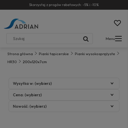
Skorzystaj z progów rabatowych: -5% i -10%
Menu
Strona główna
Pianki tapicerskie
Pianki wysokosprężyste
HR30
200x120x7cm
Wysyłka w: (wybierz)
Cena: (wybierz)
Nowość: (wybierz)