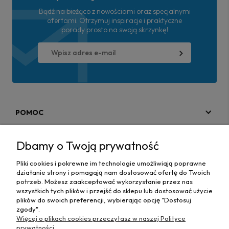
Bądź na bieżąco z nowościami oraz specjalnymi
ofertami. Otrzymuj inspiracje i praktyczne
porady prosto na swoją skrzynkę!
POMOC
MOJE KONTO
Dbamy o Twoją prywatność
PŁATNOŚCI I DOSTAWA
Pliki cookies i pokrewne im technologie umożliwiają poprawne
działanie strony i pomagają nam dostosować ofertę do Twoich
MAPA STRONY
potrzeb. Możesz zaakceptować wykorzystanie przez nas
wszystkich tych plików i przejść do sklepu lub dostosować użycie
plików do swoich preferencji, wybierając opcję "Dostosuj
INFORMACJE
zgody".
Więcej o plikach cookies przeczytasz w naszej Polityce
prywatności.