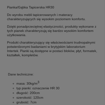
Pianka/Gąbka Tapicerska HR30
Do wyrobu mebli tapicerowanych i materacy
charakteryzujących się wysokim poziomem komfortu.
Dzięki ponadprzeciętnej elastyczności, produkty wykonane z
tych pianek charakteryzują się bardzo wysokim komfortem
użytkowania.
Produkt charakteryzujący się właściwościami trudnopalnymi
potwierdzonymi badaniami w brytyjskim laboratorium
Intertek. Pianki są dostępne w postaci bloków, płyt, formatek,
kształtek, kompletów.
Dane techniczne:
3
masa: 30
kg/m
typ pianki:
oznaczenie HR 30
długość:
200cm
szerokość:
120cm
grubość:
7cm