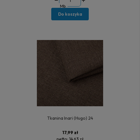
Mb
Do koszyka
Tkanina Inari (Hugo) 24
17,99 zł
netto:
14,63 zł