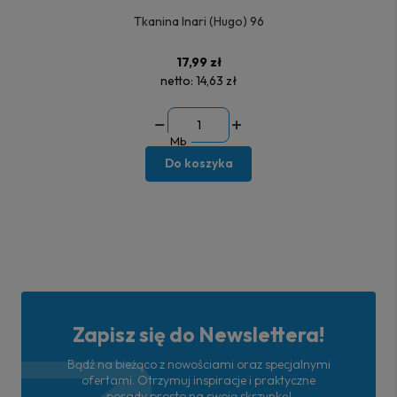
Tkanina Inari (Hugo) 96
17,99 zł
netto:
14,63 zł
Mb
Do koszyka
Zapisz się do Newslettera!
Bądź na bieżąco z nowościami oraz specjalnymi
ofertami. Otrzymuj inspiracje i praktyczne
porady prosto na swoją skrzynkę!