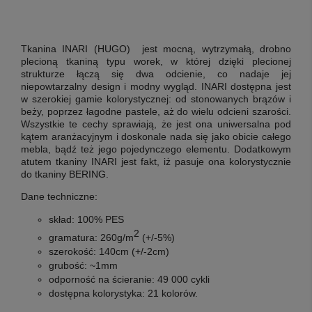
Tkanina INARI (HUGO) jest mocną, wytrzymałą, drobno
plecioną tkaniną typu worek, w której dzięki plecionej
strukturze łączą się dwa odcienie, co nadaje jej
niepowtarzalny design i modny wygląd. INARI dostępna jest
w szerokiej gamie kolorystycznej: od stonowanych brązów i
beży, poprzez łagodne pastele,
aż do wielu odcieni szarości.
Wszystkie te cechy sprawiają, że jest ona uniwersalna pod
kątem aranżacyjnym i doskonale nada się jako obicie całego
mebla, bądź też jego pojedynczego elementu. Dodatkowym
atutem tkaniny INARI jest fakt, iż pasuje ona kolorystycznie
do
tkaniny BERING
.
Dane techniczne:
skład: 100% PES
2
gramatura: 260g/m
(+/-5%)
szerokość: 140cm (+/-2cm)
grubość: ~1mm
odporność na ścieranie: 49 000 cykli
dostępna kolorystyka: 21 kolorów.