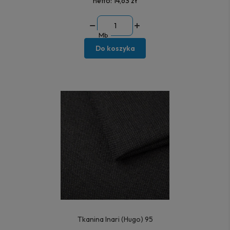
netto:
14,63 zł
Mb
Do koszyka
Tkanina Inari (Hugo) 95