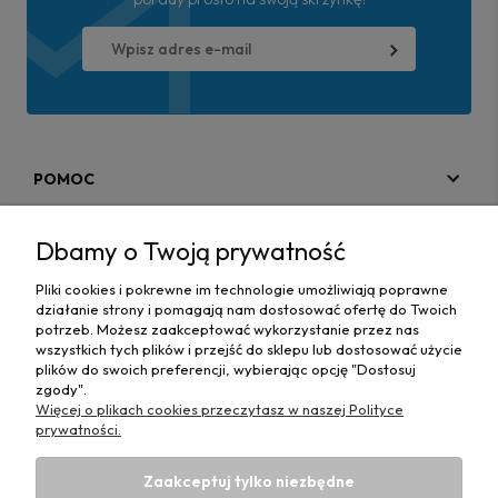
POMOC
MOJE KONTO
Dbamy o Twoją prywatność
PŁATNOŚCI I DOSTAWA
Pliki cookies i pokrewne im technologie umożliwiają poprawne
działanie strony i pomagają nam dostosować ofertę do Twoich
MAPA STRONY
potrzeb. Możesz zaakceptować wykorzystanie przez nas
wszystkich tych plików i przejść do sklepu lub dostosować użycie
plików do swoich preferencji, wybierając opcję "Dostosuj
INFORMACJE
zgody".
Więcej o plikach cookies przeczytasz w naszej Polityce
prywatności.
Zaakceptuj tylko niezbędne