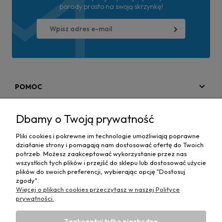
porady prosto na swoją skrzynkę!
POMOC
MOJE KONTO
Dbamy o Twoją prywatność
PŁATNOŚCI I DOSTAWA
Pliki cookies i pokrewne im technologie umożliwiają poprawne
działanie strony i pomagają nam dostosować ofertę do Twoich
MAPA STRONY
potrzeb. Możesz zaakceptować wykorzystanie przez nas
wszystkich tych plików i przejść do sklepu lub dostosować użycie
plików do swoich preferencji, wybierając opcję "Dostosuj
INFORMACJE
zgody".
Więcej o plikach cookies przeczytasz w naszej Polityce
prywatności.
Zaakceptuj tylko niezbędne