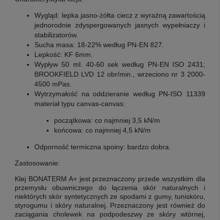
Wygląd:
lepka jasno-żółta ciecz z wyraźną zawartością
jednorodnie zdyspergowanych jasnych wypełniaczy i
stabilizatorów
.
Sucha masa:
18-22% według PN-EN 827
.
Lepkość:
KF 6mm
.
Wypływ
50 ml. 40-60 sek według PN-EN ISO 2431;
BROOKFIELD LVD 12 obr/min., wrzeciono nr 3 2000-
4500 mPas
.
Wytrzymałość na oddzieranie według PN-ISO 11339
materiał typu canvas-canvas:
początkowa:
co najmniej 3,5 kN/m
końcowa:
co najmniej 4,5 kN/m
Odporność termiczna spoiny:
bardzo dobra
.
Zastosowanie:
Klej BONATERM A+ jest przeznaczony przede wszystkim dla
przemysłu obuwniczego do łączenia skór naturalnych i
niektórych skór syntetycznych ze spodami z gumy, tuniskóru,
styrogumu i skóry naturalnej. Przeznaczony jest również do
zaciągania cholewek na podpodeszwy ze skóry wtórnej,