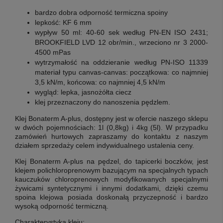
bardzo dobra odporność termiczna spoiny
lepkość: KF 6 mm
wypływ 50 ml: 40-60 sek według PN-EN ISO 2431;
BROOKFIELD LVD 12 obr/min., wrzeciono nr 3 2000-
4500 mPas
wytrzymałość na oddzieranie według PN-ISO 11339
materiał typu canvas-canvas: początkowa: co najmniej
3,5 kN/m, końcowa: co najmniej 4,5 kN/m
wygląd: lepka, jasnożółta ciecz
klej przeznaczony do nanoszenia pędzlem.
Klej Bonaterm A-plus, dostępny jest w ofercie naszego sklepu
w dwóch pojemnościach: 1l (0,8kg) i 4kg (5l). W przypadku
zamówień hurtowych zapraszamy do kontaktu z naszym
działem sprzedaży celem indywidualnego ustalenia ceny.
Klej Bonaterm A-plus
na pędzel, do tapicerki boczków,
jest
klejem polichloroprenowym bazującym na specjalnych typach
kauczuków chloroprenowych modyfikowanych specjalnymi
żywicami syntetycznymi i innymi dodatkami, dzięki czemu
spoina klejowa posiada doskonałą przyczepność i bardzo
wysoką odporność termiczną.
Charakterystyka kleju: