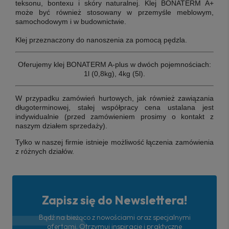
teksonu, bontexu i skóry naturalnej. Klej BONATERM A+
może być również stosowany w przemyśle meblowym,
samochodowym i w budownictwie.
Klej przeznaczony do nanoszenia za pomocą pędzla.
Oferujemy klej BONATERM A-plus w dwóch pojemnościach:
1l (0,8kg), 4kg (5l).
W przypadku zamówień hurtowych, jak również zawiązania
długoterminowej, stałej współpracy cena ustalana jest
indywidualnie (przed zamówieniem prosimy o kontakt z
naszym działem sprzedaży).
Tylko w naszej firmie istnieje możliwość łączenia zamówienia
z różnych działów.
Zapisz się do Newslettera!
Bądź na bieżąco z nowościami oraz specjalnymi
ofertami. Otrzymuj inspiracje i praktyczne