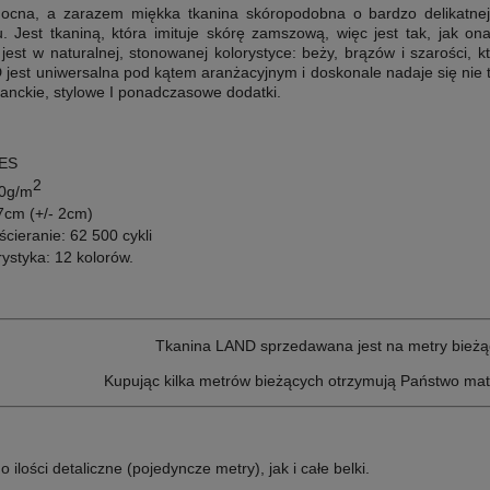
cna, a zarazem miękka tkanina skóropodobna o bardzo delikatnej s
. Jest tkaniną
, która imituje skórę zamszową, więc jest tak, jak on
jest w naturalnej, stonowanej kolorystyce: beży, brązów i szarości, 
est uniwersalna pod kątem aranżacyjnym i doskonale nadaje się nie ty
ganckie, stylowe I ponadczasowe dodatki.
ES
2
0
g/m
7cm (+/- 2cm)
ścieranie: 62
500 cykli
rystyka: 12
kolorów.
Tkanina LAND sprzedawana jest na metry bieżą
Kupując kilka metrów bieżących otrzymują Państwo mat
lości detaliczne (pojedyncze metry), jak i całe belki.