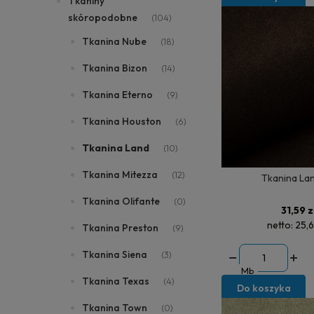
Tkaniny
skóropodobne
(104)
Tkanina Nube
(18)
Tkanina Bizon
(14)
Tkanina Eterno
(9)
Tkanina Houston
(6)
Tkanina Land
(10)
Tkanina Mitezza
(12)
Tkanina La
Tkanina Olifante
(0)
31,59 z
netto:
25,6
Tkanina Preston
(9)
Tkanina Siena
(3)
Mb
Tkanina Texas
(4)
Do koszyka
Tkanina Town
(0)