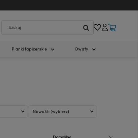
Pianki tapicerskie
Owaty
Nowość: (wybierz)