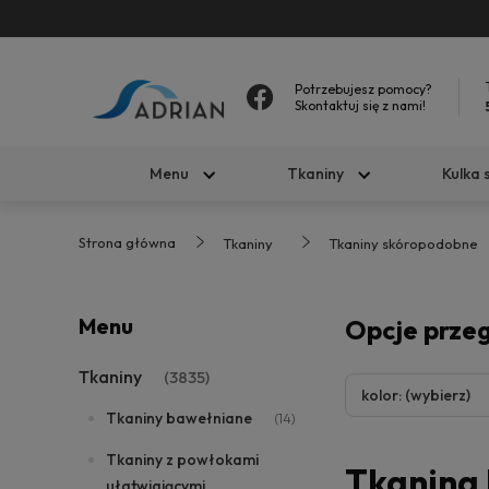
Potrzebujesz pomocy?
Skontaktuj się z nami!
Menu
Tkaniny
Kulka 
Strona główna
Tkaniny
Tkaniny skóropodobne
Menu
Opcje prze
Tkaniny
(3835)
kolor: (wybierz)
Tkaniny bawełniane
(14)
Tkaniny z powłokami
Tkanina
ułatwiającymi