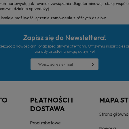
ń hurtowych, jak również zawiązania długoterminowej, stałej współp
 naszym działem sprzedaży).
e istnieje możliwość łączenia zamówienia z różnych działów.
Zapisz się do Newslettera!
ieżąco z nowościami oraz specjalnymi ofertami. Otrzymuj inspiracje i 
porady prosto na swoją skrzynkę!
TO
PŁATNOŚCI I
MAPA S
DOSTAWA
Strona główna
Progi rabatowe
Nowości