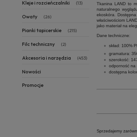
Kleje i rozcieńczalniki
(13)
Tkanina LAND to
mo
naturalnego wyglądu
ekoskóra. Dostępna 
Owaty
(26)
właściwościom LAND j
jako materiał na ele
Pianki tapicerskie
(215)
Dane techniczne
:
Filc techniczny
(2)
skład:
100% P
gramatura: 35
Akcesoria i narzędzia
(453)
szerokość:
14
odporność na 
Nowości
dostępna kolo
Promocje
Sprzedajemy zarówno i