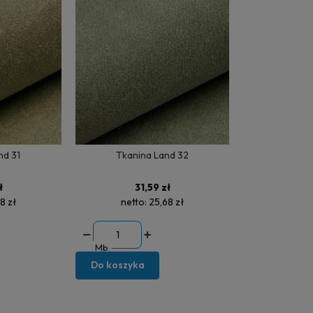
nd 31
Tkanina Land 32
ł
31,59 zł
8 zł
netto:
25,68 zł
Mb
Do koszyka