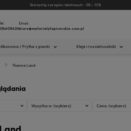
Skorzystaj z progów rabatowych: -5% i -10%
Tel.:
Email.:
534608624
biuro@materialytapicerskie.com.pl
silikonowa / Frytka z pianki
Kleje i rozcieńczalniki
Tkanina Land
glądania
Wysyłka w: (wybierz)
Cena: (wybierz)
 Land