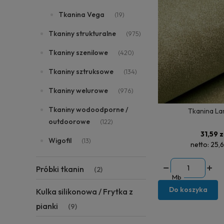
Tkanina Vega
(19)
Tkaniny strukturalne
(975)
Tkaniny szenilowe
(420)
Tkaniny sztruksowe
(134)
Tkaniny welurowe
(976)
Tkaniny wodoodporne /
Tkanina La
outdoorowe
(122)
31,59 z
Wigofil
(13)
netto:
25,6
Próbki tkanin
(2)
Mb
Do koszyka
Kulka silikonowa / Frytka z
pianki
(9)