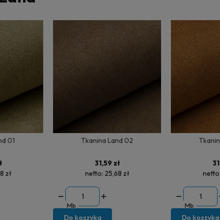
nd 01
Tkanina Land 02
Tkanin
ł
31,59 zł
31
8 zł
netto:
25,68 zł
netto
Mb
Mb
Do koszyka
Do koszyka