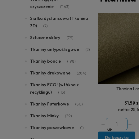
czyszczenie
(1163)
Siatka dystansowa (Tkanina
3D)
(7)
Sztuczne skóry
(79)
Tkaniny antypoślizgowe
(2)
Tkaniny boucle
(198)
Tkaniny drukowane
(284)
Tkaniny ECO! (włókna z
Tkanina La
recyklingu)
(113)
31,59 z
Tkaniny Futerkowe
(80)
netto:
25,6
Tkaniny Minky
(29)
Tkaniny poszewkowe
(1)
Mb
Do koszyka