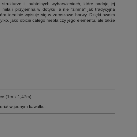
trukturze i subtelnych wybarwieniach, które nadają jej
a miła i przyjemna w dotyku, a nie "zimna" jak tradycyjna
która idealnie wpisuje się w zamszowe barwy.
Dzięki swoim
lko, jako obicie całego mebla czy jego elementu, ale także
ce (1m x 1,47m).
eriał w jednym kawałku.