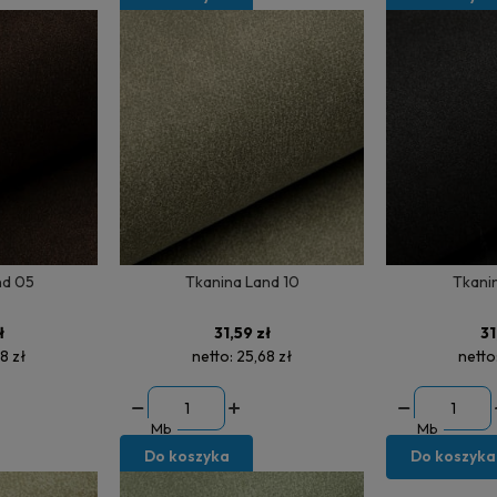
nd 05
Tkanina Land 10
Tkanin
ł
31,59 zł
31
8 zł
netto:
25,68 zł
netto
Mb
Mb
Do koszyka
Do koszyka