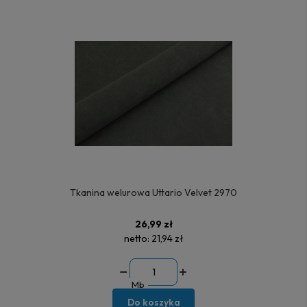
Tkanina welurowa Uttario Velvet 2970
26,99 zł
netto:
21,94 zł
Mb
Do koszyka