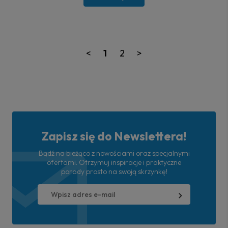
<
1
2
>
Zapisz się do Newslettera!
Bądź na bieżąco z nowościami oraz specjalnymi
ofertami. Otrzymuj inspiracje i praktyczne
porady prosto na swoją skrzynkę!