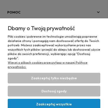
POMOC
MOJE KONTO
Dbamy o Twoją prywatność
PŁATNOŚCI I DOSTAWA
Pliki cookies i pokrewne im technologie umożliwiają poprawne
działanie strony i pomagają nam dostosować ofertę do Twoich
MAPA STRONY
potrzeb. Możesz zaakceptować wykorzystanie przez nas
wszystkich tych plików i przejść do sklepu lub dostosować użycie
plików do swoich preferencji, wybierając opcję "Dostosuj
INFORMACJE
zgody".
Więcej o plikach cookies przeczytasz w naszej Polityce
prywatności.
Zaakceptuj tylko niezbędne
Hurtownia materiałów tapicerskich Adrian
| ul. Chorzowska
50e, 44-100 Gliwice, woj. śląskie | E-mail:
Dostosuj zgody
biuro@materialytapicerskie.com.pl
Tel.:
534 608 624
| NIP:
6312703341
Zaakceptuj wszystkie