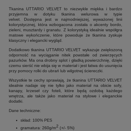
Tkanina UTTARIO VELVET to niezwykle miękka i bardzo
przyjemna w dotyku tkanina welurowa w typie
velvet. Dostępna jest w najmodniejszej, wyważonej linii
kolorystycznej, która wzbogacona została o akcenty bordo,
zieleni, musztardy i granatu. Z kolorystyką idealnie współgra
matowe wykończenie, które powoduje że tkanina zyskuje
klasyczny i elegancki wygląd.
Dodatkowo tkanina UTTARIO VELVET wykazuje zwiększoną
odporność na wyciąganie nitek powstałe od zwierzęcych
pazurków. Ma ona drobny splot i gładką powierzchnię, dzięki
czemu sierść nie wbija się w materiał i jest łatwa do usunięcia
przy pomocy rolki do ubrań lub wilgotnej ściereczki.
Wszystkie te cechy sprawiają, że tkanina UTTARIO VELVET
idealnie nadaje się nie tylko jako materiał na obicie sofy,
kanapy, krzeseł czy foteli, które będą ozdobą każdego
wnętrza, ale także jako materiał na stylowe i eleganckie
dodatki.
Dane techniczne:
skład: 100% PES
2
gramatura: 260g/m
(+/- 5%)