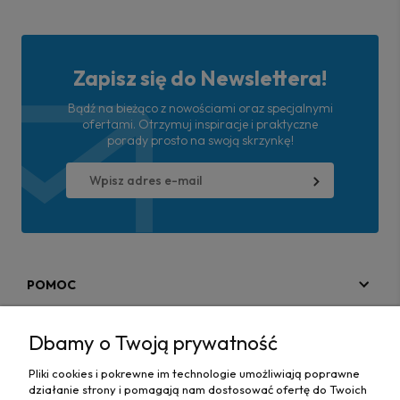
Zapisz się do Newslettera!
Bądź na bieżąco z nowościami oraz specjalnymi
ofertami. Otrzymuj inspiracje i praktyczne
porady prosto na swoją skrzynkę!
POMOC
MOJE KONTO
Dbamy o Twoją prywatność
PŁATNOŚCI I DOSTAWA
Pliki cookies i pokrewne im technologie umożliwiają poprawne
działanie strony i pomagają nam dostosować ofertę do Twoich