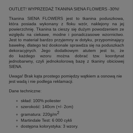
OUTLET! WYPRZEDAŻ TKANINA SIENA FLOWERS -30%!
Tkanina SIENA FLOWERS jest to tkanina poduszkowa,
która posiada wykonany z floku wzór, naklejony na jej
powierzchnię. Tkanina ta cieszy się dużym powodzeniem ze
względu na ciekawe, modne i ponadczasowe wzornictwo.
Jest to materiał bardzo przyjemny w dotyku, przypominający
bawełnę, dlatego też doskonale sprawdza się na poduszkach
dekoracyjnych. Jego dodatkowym atutem jest to, że
do każdego wzoru można dobrać tzw. koordynat
jednobarwny, czyli jednokolorową bazę z tkaniny obiciowej
SIENA
.
Uwaga! Brak kąta prostego pomiędzy wątkiem a osnową nie
jest wadą i nie podlega reklamacji.
Dane techniczne:
skład: 100% poliester
szerokość: 140cm (+/- 2cm)
2
gramatura: 220g/m
Martindale Test: 6 000 cykli
dostępna kolorystyka: 3 wzory.