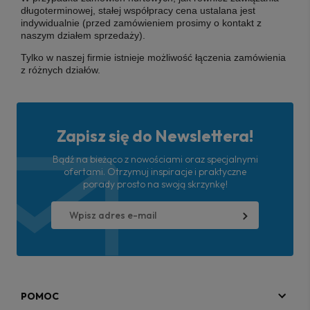
długoterminowej, stałej współpracy cena ustalana jest
indywidualnie (przed zamówieniem prosimy o kontakt z
naszym działem sprzedaży).
Tylko w naszej firmie istnieje możliwość łączenia zamówienia
z różnych działów.
Zapisz się do Newslettera!
Bądź na bieżąco z nowościami oraz specjalnymi
ofertami. Otrzymuj inspiracje i praktyczne
porady prosto na swoją skrzynkę!
POMOC