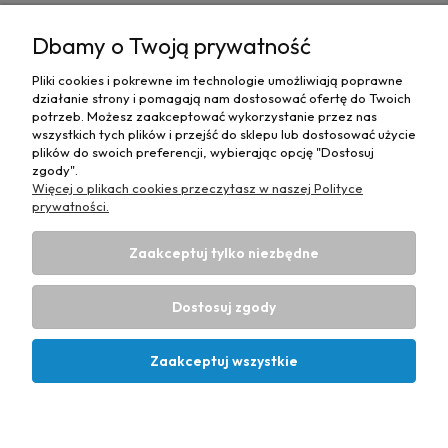
MOJE KONTO
Dbamy o Twoją prywatność
PŁATNOŚCI I DOSTAWA
Pliki cookies i pokrewne im technologie umożliwiają poprawne
działanie strony i pomagają nam dostosować ofertę do Twoich
MAPA STRONY
potrzeb. Możesz zaakceptować wykorzystanie przez nas
wszystkich tych plików i przejść do sklepu lub dostosować użycie
plików do swoich preferencji, wybierając opcję "Dostosuj
INFORMACJE
zgody".
Więcej o plikach cookies przeczytasz w naszej Polityce
prywatności.
Zaakceptuj tylko niezbędne
Hurtownia materiałów tapicerskich Adrian
| ul. Chorzowska
50e, 44-100 Gliwice, woj. śląskie | E-mail:
Dostosuj zgody
biuro@materialytapicerskie.com.pl
Tel.:
534 608 624
| NIP:
6312703341
Zaakceptuj wszystkie
Projekt i wykonanie:
Ecommercy.pl
Pokaż pełną wersję strony