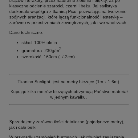
brązów i terakoty, przez naturalne zielenie i błękity, aż po
klasyczne odcienie szarości, czerni i beżu. Jej stylistyka
doskonale współgra z tkaniną Pico, pozwalając na tworzenie
spójnych aranżacji, które łączą funkcjonalność i estetykę –
zarówno w przestrzeniach zewnętrznych, jak i we wnętrzach.
Dane techniczne:
skład: 100% olefin
2
gramatura: 230g/m
szerokość: 160cm (+/-2cm)
Tkanina Sunlight jest na metry bieżące (1m x 1.6m).
Kupując kilka metrów bieżących otrzymują Państwo materiał
w jednym kawałku.
Sprzedajemy zarówno ilości detaliczne (pojedyncze metry),
jak i całe belki.
W przypadku zamówień hurtowych, jak również zawiązania