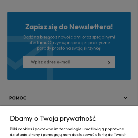
Zapisz się do Newslettera!
Bądź na bieżąco z nowościami oraz specjalnymi
ofertami. Otrzymuj inspiracje i praktyczne
porady prosto na swoją skrzynkę!
POMOC
MOJE KONTO
Dbamy o Twoją prywatność
PŁATNOŚCI I DOSTAWA
Pliki cookies i pokrewne im technologie umożliwiają poprawne
działanie strony i pomagają nam dostosować ofertę do Twoich