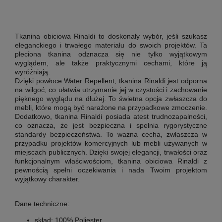
Tkanina obiciowa Rinaldi
to doskonały wybór, jeśli szukasz
eleganckiego i trwałego materiału do swoich projektów. Ta
pleciona tkanina odznacza się nie tylko wyjątkowym
wyglądem, ale także praktycznymi cechami, które ją
wyróżniają.
Dzięki powłoce Water Repellent, tkanina Rinaldi jest odporna
na wilgoć, co ułatwia utrzymanie jej w czystości i zachowanie
pięknego wyglądu na dłużej. To świetna opcja zwłaszcza do
mebli, które mogą być narażone na przypadkowe zmoczenie.
Dodatkowo, tkanina Rinaldi posiada atest trudnozapalności,
co oznacza, że jest bezpieczna i spełnia rygorystyczne
standardy bezpieczeństwa. To ważna cecha, zwłaszcza w
przypadku projektów komercyjnych lub mebli używanych w
miejscach publicznych. Dzięki swojej elegancji, trwałości oraz
funkcjonalnym właściwościom, tkanina obiciowa Rinaldi z
pewnością spełni oczekiwania i nada Twoim projektom
wyjątkowy charakter.
Dane techniczne:
skład: 100% Poliester