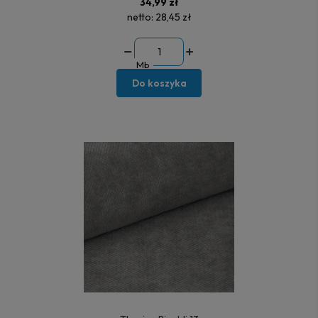
34,99 zł
netto:
28,45 zł
Mb
Do koszyka