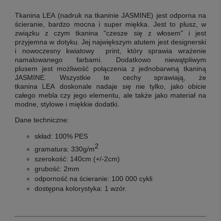
Tkanina LEA (nadruk na
tkaninie JASMINE
)
jest odporna na
ścieranie, bardzo mocna i super miękka. Jest to plusz, w
związku z czym tkanina "czesze się z włosem" i jest
przyjemna w dotyku. Jej największym atutem jest designerski
i nowoczesny kwiatowy print, który sprawia wrażenie
namalowanego farbami.
Dodatkowo niewątpliwym
plusem jest możliwość połączenia z jednobarwną tkaniną
JASMINE.
Wszystkie te cechy sprawiają, że
tkanina LEA
doskonale nadaje się nie tylko, jako obicie
całego mebla czy jego elementu, ale także jako materiał na
modne, stylowe i miękkie dodatki.
Dane techniczne:
skład: 100% PES
2
gramatura: 330g/m
szerokość: 140cm (+/-2cm)
grubość: 2mm
odporność na ścieranie: 100 000 cykli
dostępna kolorystyka: 1 wzór.