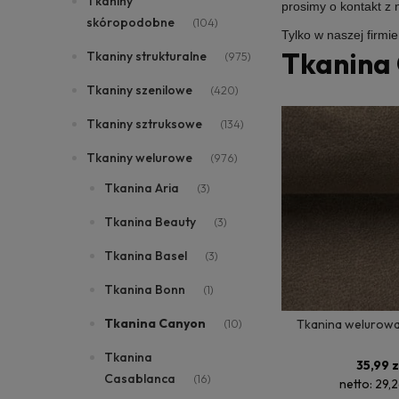
Tkaniny
prosimy o kontakt z
skóropodobne
(104)
Tylko w naszej firmi
Tkanina
Tkaniny strukturalne
(975)
Tkaniny szenilowe
(420)
Tkaniny sztruksowe
(134)
Tkaniny welurowe
(976)
Tkanina Aria
(3)
Tkanina Beauty
(3)
Tkanina Basel
(3)
Tkanina Bonn
(1)
Tkanina Canyon
Tkanina welurowa
(10)
Tkanina
35,99 z
Casablanca
(16)
netto:
29,2