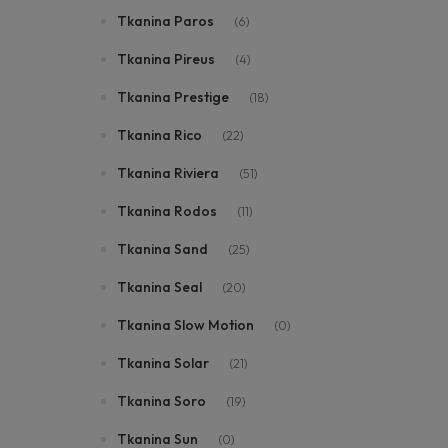
Tkanina Paros
(6)
Tkanina Pireus
(4)
Tkanina Prestige
(18)
Tkanina Rico
(22)
Tkanina Riviera
(51)
Tkanina Rodos
(11)
Tkanina Sand
(25)
Tkanina Seal
(20)
Tkanina Slow Motion
(0)
Tkanina Solar
(21)
Tkanina Soro
(19)
Tkanina Sun
(0)