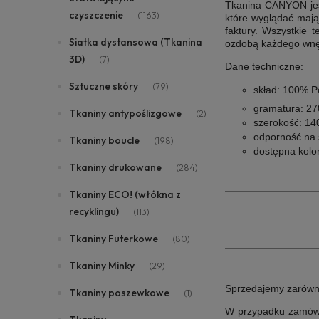
Tkanina CANYON jes
czyszczenie
(1163)
które wyglądać mają
faktury. Wszystkie t
Siatka dystansowa (Tkanina
ozdobą każdego wnę
3D)
(7)
Dane techniczne:
Sztuczne skóry
(79)
skład: 100% P
gramatura: 2
Tkaniny antypoślizgowe
(2)
szerokość: 14
odporność na 
Tkaniny boucle
(198)
dostępna kolor
Tkaniny drukowane
(284)
Tkaniny ECO! (włókna z
recyklingu)
(113)
Tkaniny Futerkowe
(80)
Tkaniny Minky
(29)
Sprzedajemy zarówno i
Tkaniny poszewkowe
(1)
W przypadku zamówie