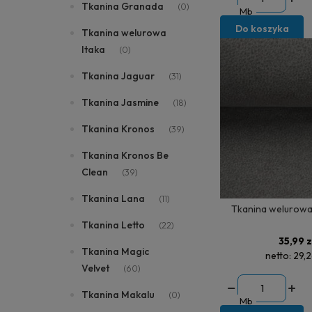
Tkanina Granada
(0)
Mb
Do koszyka
Tkanina welurowa
Itaka
(0)
Tkanina Jaguar
(31)
Tkanina Jasmine
(18)
Tkanina Kronos
(39)
Tkanina Kronos Be
Clean
(39)
Tkanina Lana
(11)
Tkanina welurowa
Tkanina Letto
(22)
35,99 z
Tkanina Magic
netto:
29,2
Velvet
(60)
Tkanina Makalu
(0)
Mb