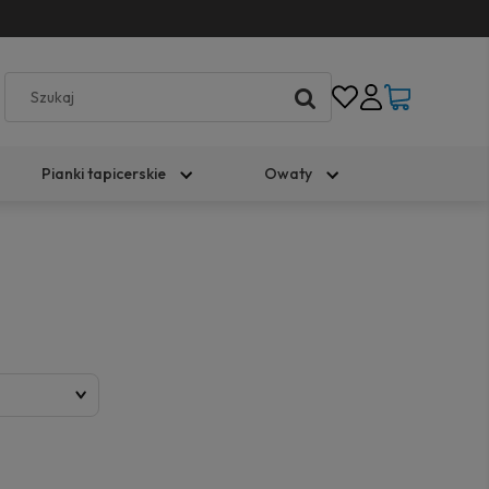
Pianki tapicerskie
Owaty
)