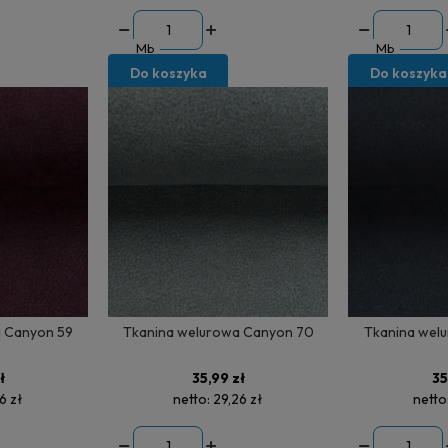
Mb
Mb
Do koszyka
Do koszyka
 Canyon 59
Tkanina welurowa Canyon 70
Tkanina wel
ł
35,99 zł
35
6 zł
netto:
29,26 zł
netto