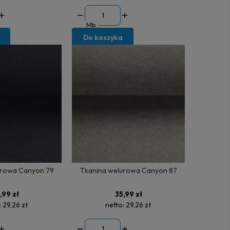
Mb
Do koszyka
urowa Canyon 79
Tkanina welurowa Canyon 87
,99 zł
35,99 zł
:
29,26 zł
netto:
29,26 zł