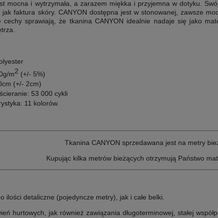
t mocna i wytrzymała, a zarazem miękka i przyjemna w dotyku. Swój
 jak faktura skóry. CANYON dostępna jest w stonowanej, zawsze modne
e cechy sprawiają, że tkanina CANYON idealnie nadaje się jako mater
trza.
olyester
2
70g/m
(+/- 5%)
0cm (+/- 2cm)
ścieranie: 53 000
cykli
ystyka: 11 kolorów.
Tkanina CANYON sprzedawana jest na metry bież
Kupując kilka metrów bieżących otrzymują Państwo mat
lości detaliczne (pojedyncze metry), jak i całe belki.
ń hurtowych, jak również zawiązania długoterminowej, stałej współp