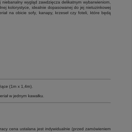
 niebanalny wygląd zawdzięcza delikatnym wybarwieniom,
j kolorystyce, idealnie dopasowanej do jej nietuzinkowej
iał na obicie sofy, kanapy, krzeseł czy foteli, które będą
ące (1m x 1,4m).
eriał w jednym kawałku.
racy cena ustalana jest indywidualnie (przed zamówieniem