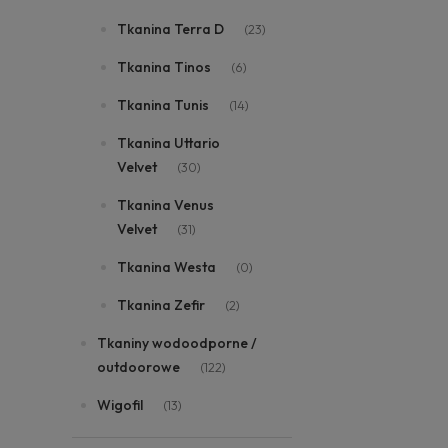
Tkanina Terra D
(23)
Tkanina Tinos
(6)
Tkanina Tunis
(14)
Tkanina Uttario
Velvet
(30)
Tkanina Venus
Velvet
(31)
Tkanina Westa
(0)
Tkanina Zefir
(2)
Tkaniny wodoodporne /
outdoorowe
(122)
Wigofil
(13)