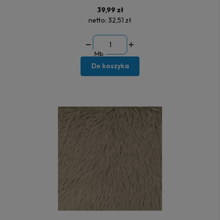
39,99 zł
netto:
32,51 zł
Mb
Do koszyka