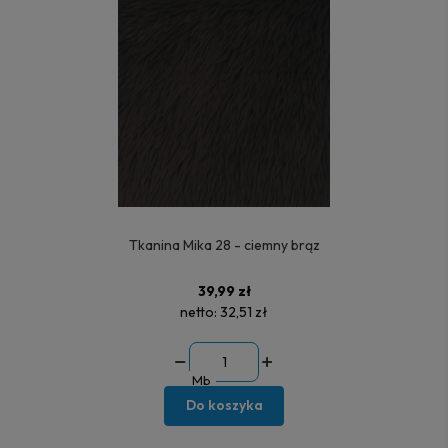
Tkanina Mika 28 - ciemny brąz
39,99 zł
netto:
32,51 zł
Mb
Do koszyka