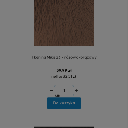
Tkanina Mika 23 - różowo-brązowy
39,99 zł
netto:
32,51 zł
Mb
Do koszyka