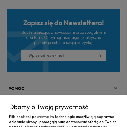
Zapisz się do Newslettera!
Bądź na bieżąco z nowościami oraz specjalnymi
ofertami. Otrzymuj inspiracje i praktyczne
porady prosto na swoją skrzynkę!
POMOC
MOJE KONTO
Dbamy o Twoją prywatność
PŁATNOŚCI I DOSTAWA
Pliki cookies i pokrewne im technologie umożliwiają poprawne
działanie strony i pomagają nam dostosować ofertę do Twoich
MAPA STRONY
potrzeb. Możesz zaakceptować wykorzystanie przez nas